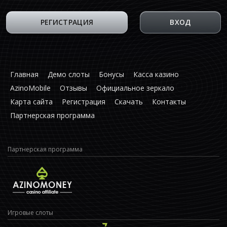
РЕГИСТРАЦИЯ
ВХОД
Главная
Демо слоты
Бонусы
Касса казино
AzinoMobile
Отзывы
Официальное зеркало
Карта сайта
Регистрация
Скачать
Контакты
Партнерская программа
Партнерская программа
Игровые слоты