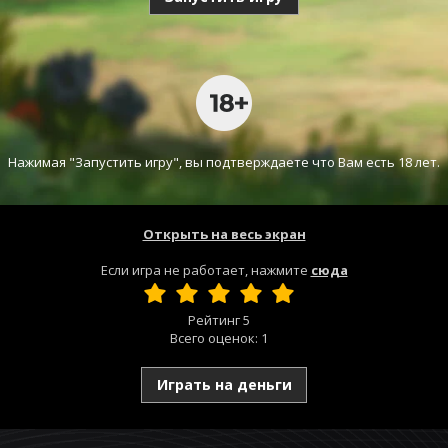
Нажимая "Запустить игру", вы подтверждаете что Вам есть 18 лет.
Открыть на весь экран
Если игра не работает, нажмите
сюда
Рейтинг
5
Всего оценок:
1
Играть на деньги