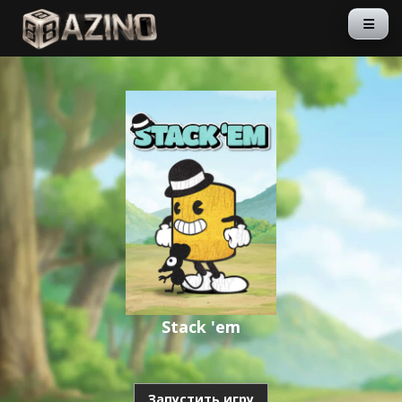
Stack 'em
Запустить игру