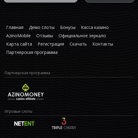
Главная
Демо слоты
Бонусы
Касса казино
AzinoMobile
Отзывы
Официальное зеркало
Карта сайта
Регистрация
Скачать
Контакты
Партнерская программа
Партнерская программа
Игровые слоты