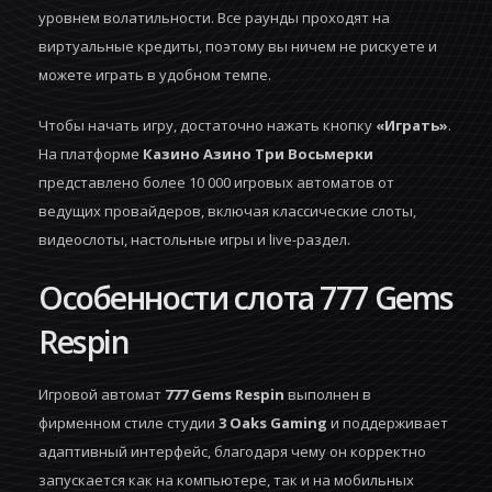
уровнем волатильности. Все раунды проходят на
виртуальные кредиты, поэтому вы ничем не рискуете и
можете играть в удобном темпе.
Чтобы начать игру, достаточно нажать кнопку
«Играть»
.
На платформе
Казино Азино Три Восьмерки
представлено более 10 000 игровых автоматов от
ведущих провайдеров, включая классические слоты,
видеослоты, настольные игры и live-раздел.
Особенности слота 777 Gems
Respin
Игровой автомат
777 Gems Respin
выполнен в
фирменном стиле студии
3 Oaks Gaming
и поддерживает
адаптивный интерфейс, благодаря чему он корректно
запускается как на компьютере, так и на мобильных