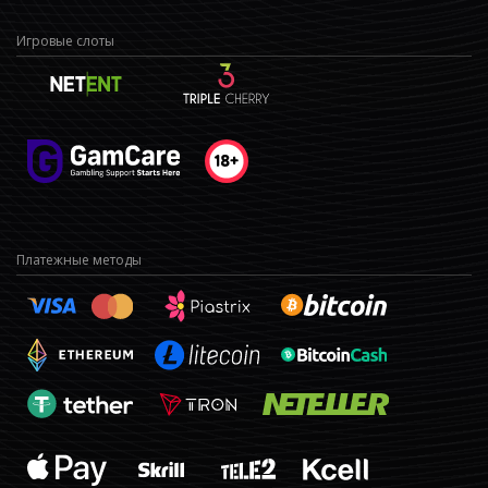
Игровые слоты
Платежные методы