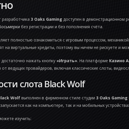
тно
 разработчика
3 Oaks Gaming
доступен в демонстрационном ре
Восьмерки
без регистрации и без пополнения счёта.
ляет полностью ознакомиться с игровым процессом, механикой
ят на виртуальные кредиты, поэтому вы ничем не рискуете и мо
, достаточно нажать кнопку
«Играть»
. На платформе
Казино 
 от ведущих провайдеров, включая классические слоты, видеосло
сти слота Black Wolf
Black Wolf
выполнен в фирменном стиле студии
3 Oaks Gaming
запускается как на компьютере, так и на мобильных устройствах
можете изучить: