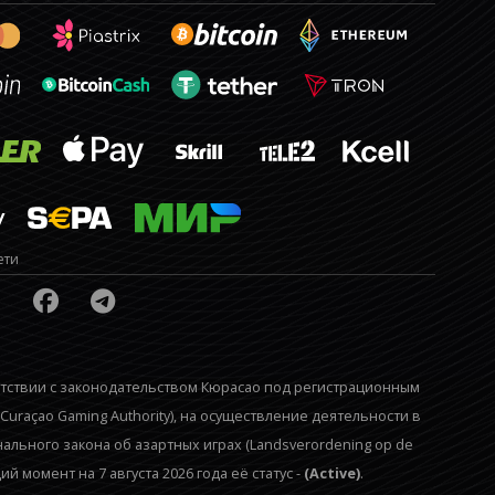
ети
тветствии с законодательством Кюрасао под регистрационным
raçao Gaming Authority), на осуществление деятельности в
льного закона об азартных играх (Landsverordening op de
ий момент на 7 августа 2026 года её статус -
(Active)
.