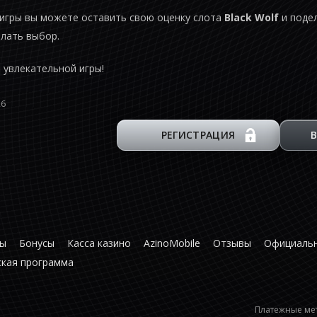
игры вы можете оставить свою оценку слота
Black Wolf
и поде
лать выбор.
 увлекательной игры!
26
РЕГИСТРАЦИЯ
ты
Бонусы
Касса казино
AzinoMobile
Отзывы
Официальн
ская программа
Платежные ме