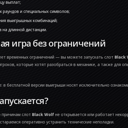
цу выплат;
х раундов и специальных символов;
ния выигрышных комбинаций;
 на длинной дистанции.
ая игра без ограничений
еет временных ограничений — вы можете запускать слот
Black 
игроков, которые хотят разобраться в механике, а также для о
: в бесплатной версии выигрыши носят исключительно ознакоми
запускается?
о причинам слот
Black Wolf
не открывается или работает некор
остараемся оперативно устранить технические неполадки.