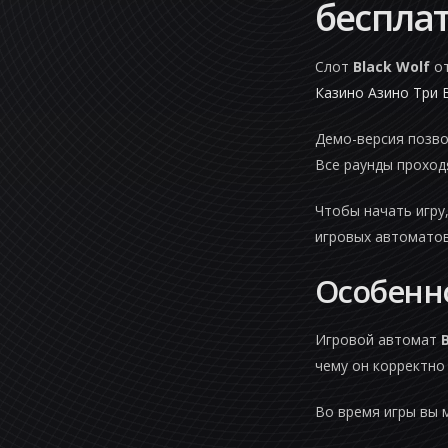
беспла
Слот
Black Wolf
от
Казино Азино Три 
Демо-версия позво
Все раунды проход
Чтобы начать игру
игровых автоматов
Особенно
Игровой автомат
чему он корректно 
Во время игры вы 