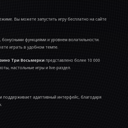
жиме. Вы можете запустить игру бесплатно на сайте
, бонусными функциями и уровнем волатильности.
жете играть в удобном темпе.
Азино Три Восьмерки
представлено более 10 000
ты, настольные игры и live-раздел.
и поддерживает адаптивный интерфейс, благодаря
.