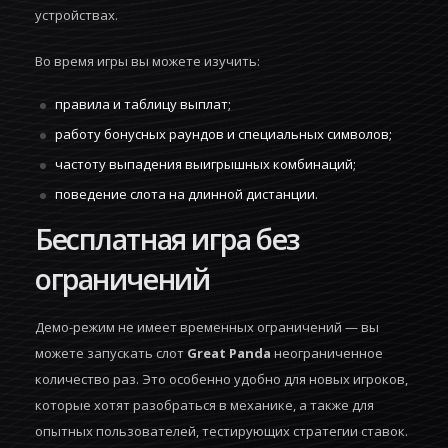
устройствах.
Во время игры вы можете изучить:
правила и таблицу выплат;
работу бонусных раундов и специальных символов;
частоту выпадения выигрышных комбинаций;
поведение слота на длинной дистанции.
Бесплатная игра без
ограничений
Демо-режим не имеет временных ограничений — вы
можете запускать слот
Great Panda
неограниченное
количество раз. Это особенно удобно для новых игроков,
которые хотят разобраться в механике, а также для
опытных пользователей, тестирующих стратегии ставок.