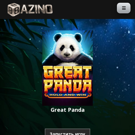
Great Panda
Запустить игру