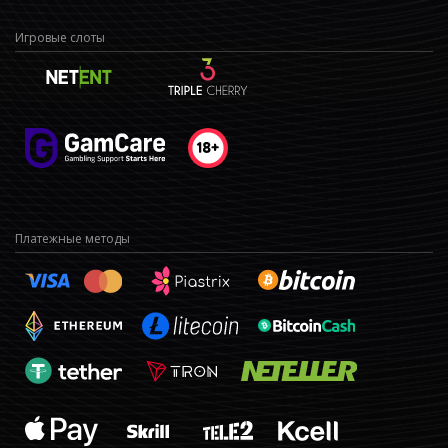
Игровые слоты
Платежные методы