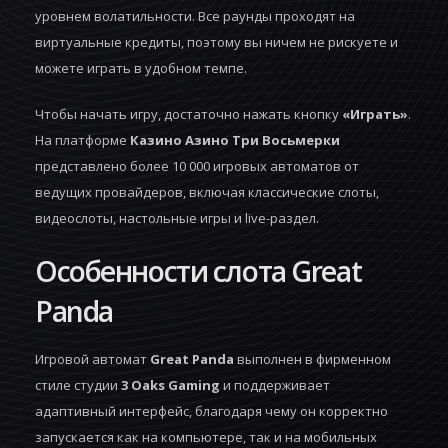
уровнем волатильности. Все раунды проходят на
виртуальные кредиты, поэтому вы ничем не рискуете и
можете играть в удобном темпе.
Чтобы начать игру, достаточно нажать кнопку
«Играть»
.
На платформе
Казино Азино Три Восьмерки
представлено более 10 000 игровых автоматов от
ведущих провайдеров, включая классические слоты,
видеослоты, настольные игры и live-раздел.
Особенности слота Great
Panda
Игровой автомат
Great Panda
выполнен в фирменном
стиле студии
3 Oaks Gaming
и поддерживает
адаптивный интерфейс, благодаря чему он корректно
запускается как на компьютере, так и на мобильных