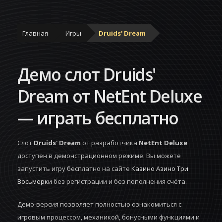
Главная
Игры
Druids' Dream
Демо слот Druids'
Dream от NetEnt Deluxe
— играть бесплатно
Слот
Druids' Dream
от разработчика
NetEnt Deluxe
доступен в демонстрационном режиме. Вы можете
запустить игру бесплатно на сайте
Казино Азино Три
Восьмерки
без регистрации и без пополнения счёта.
Демо-версия позволяет полностью ознакомиться с
игровым процессом, механикой, бонусными функциями и