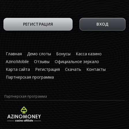
РЕГИСТРАЦИЯ
ВХОД
Главная
Демо слоты
Бонусы
Касса казино
AzinoMobile
Отзывы
Официальное зеркало
Карта сайта
Регистрация
Скачать
Контакты
Партнерская программа
Партнерская программа