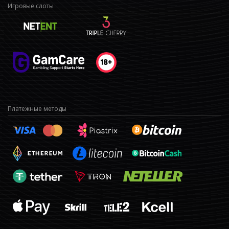
Игровые слоты
Платежные методы