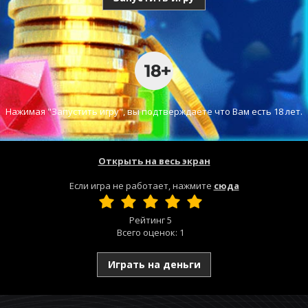
Нажимая "Запустить игру", вы подтверждаете что Вам есть 18 лет.
Открыть на весь экран
Если игра не работает, нажмите
сюда
Рейтинг
5
Всего оценок:
1
Играть на деньги