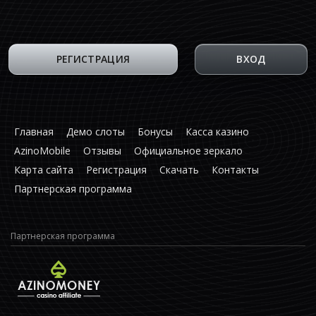
РЕГИСТРАЦИЯ
ВХОД
Главная
Демо слоты
Бонусы
Касса казино
AzinoMobile
Отзывы
Официальное зеркало
Карта сайта
Регистрация
Скачать
Контакты
Партнерская программа
Партнерская программа