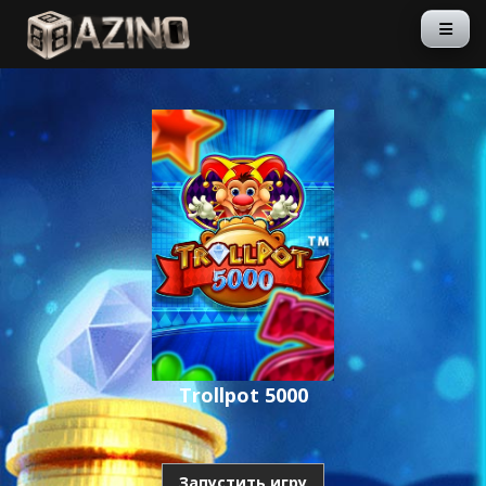
Trollpot 5000
Запустить игру