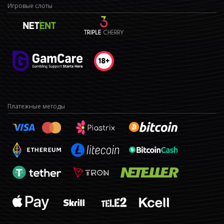
Игровые слоты
Платежные методы