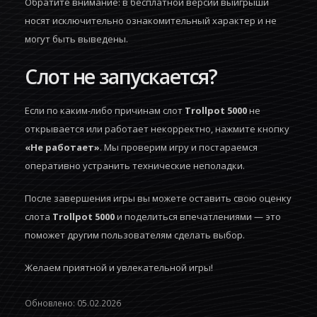
Обратите внимание: в бесплатной версии выигрыши
носят исключительно ознакомительный характер и не
могут быть выведены.
Слот не запускается?
Если по каким-либо причинам слот
Trollpot 5000
не
открывается или работает некорректно, нажмите кнопку
«Не работает»
. Мы проверим игру и постараемся
оперативно устранить технические неполадки.
После завершения игры вы можете оставить свою оценку
слота
Trollpot 5000
и поделиться впечатлениями — это
поможет другим пользователям сделать выбор.
Желаем приятной и увлекательной игры!
Обновлено:
05.02.2026