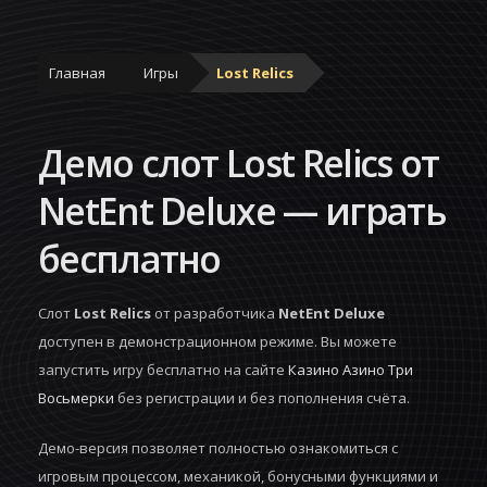
Главная
Игры
Lost Relics
Демо слот Lost Relics от
NetEnt Deluxe — играть
бесплатно
Слот
Lost Relics
от разработчика
NetEnt Deluxe
доступен в демонстрационном режиме. Вы можете
запустить игру бесплатно на сайте
Казино Азино Три
Восьмерки
без регистрации и без пополнения счёта.
Демо-версия позволяет полностью ознакомиться с
игровым процессом, механикой, бонусными функциями и