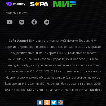
Социальные сети
Сайт Азино888
управляется компанией Victorywillbeours N. V.,
зарегистрированной в соответствии с законодательством Кюрасао
под регистрационным номером 134627. Компания обладает
лицензией, выданной Игровым управлением Кюрасао (Curaçao
Gaming Authority), на осуществление деятельности в сфере азартных
игр под номером OGL/2024/173/0199 в соответствии с положениями
Национального закона об азартных играх (Landsverordening op de
kansspelen, P.B. 2024, № 157). Лицензия была выдана 14 апреля 2025
года, и в настоящий момент на 9 августа 2026 года её статус -
(Active)
.