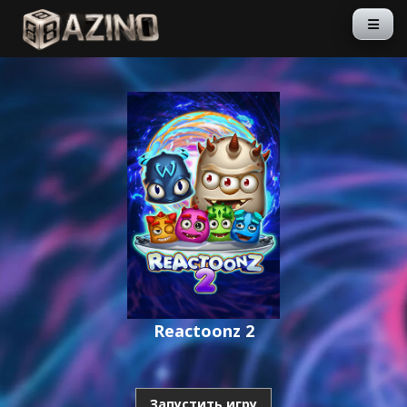
Reactoonz 2
Запустить игру