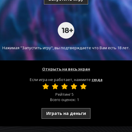
Нажимая "Запустить игру", вы подтверждаете что Вам есть 18 лет.
Открыть на весь экран
Если игра не работает, нажмите
сюда
Рейтинг
5
Всего оценок:
1
Играть на деньги