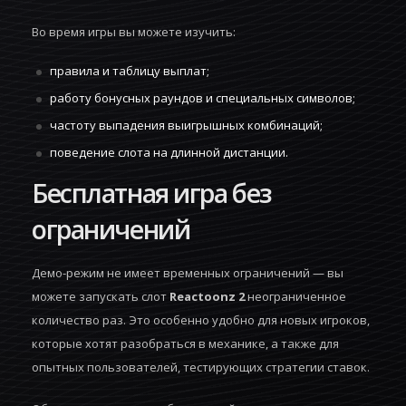
Во время игры вы можете изучить:
правила и таблицу выплат;
работу бонусных раундов и специальных символов;
частоту выпадения выигрышных комбинаций;
поведение слота на длинной дистанции.
Бесплатная игра без
ограничений
Демо-режим не имеет временных ограничений — вы
можете запускать слот
Reactoonz 2
неограниченное
количество раз. Это особенно удобно для новых игроков,
которые хотят разобраться в механике, а также для
опытных пользователей, тестирующих стратегии ставок.