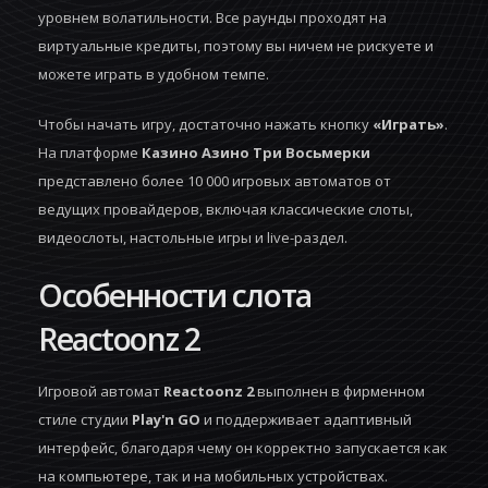
уровнем волатильности. Все раунды проходят на
виртуальные кредиты, поэтому вы ничем не рискуете и
можете играть в удобном темпе.
Чтобы начать игру, достаточно нажать кнопку
«Играть»
.
На платформе
Казино Азино Три Восьмерки
представлено более 10 000 игровых автоматов от
ведущих провайдеров, включая классические слоты,
видеослоты, настольные игры и live-раздел.
Особенности слота
Reactoonz 2
Игровой автомат
Reactoonz 2
выполнен в фирменном
стиле студии
Play'n GO
и поддерживает адаптивный
интерфейс, благодаря чему он корректно запускается как
на компьютере, так и на мобильных устройствах.