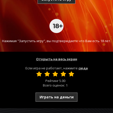
Нажимая "Запустить игру", вы подтверждаете что Вам есть 18 лет.
Открыть на весь экран
Если игра не работает, нажмите
сюда
Рейтинг
5.00
Всего оценок:
1
Играть на деньги