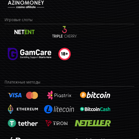
Игровые слоты
Платежные методы