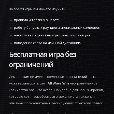
Во время игры вы можете изучить:
правила и таблицу выплат;
работу бонусных раундов и специальных символов;
частоту выпадения выигрышных комбинаций;
поведение слота на длинной дистанции.
Бесплатная игра без
ограничений
Демо-режим не имеет временных ограничений — вы
можете запускать слот
All Ways Win
неограниченное
количество раз. Это особенно удобно для новых игроков,
которые хотят разобраться в механике, а также для
опытных пользователей, тестирующих стратегии ставок.