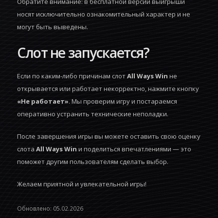
Обратите внимание: в бесплатной версии выигрыши
носят исключительно ознакомительный характер и не
могут быть выведены.
Слот не запускается?
Если по каким-либо причинам слот
All Ways Win
не
открывается или работает некорректно, нажмите кнопку
«Не работает»
. Мы проверим игру и постараемся
оперативно устранить технические неполадки.
После завершения игры вы можете оставить свою оценку
слота
All Ways Win
и поделиться впечатлениями — это
поможет другим пользователям сделать выбор.
Желаем приятной и увлекательной игры!
Обновлено:
05.02.2026