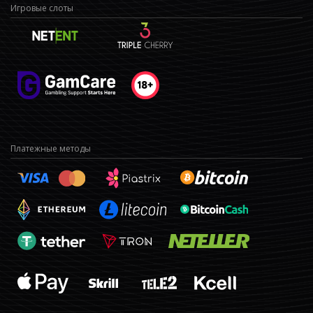
Игровые слоты
Платежные методы