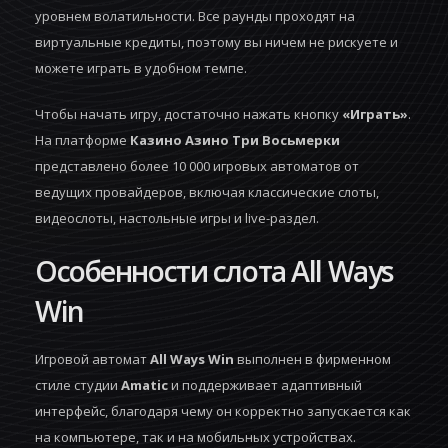
уровнем волатильности. Все раунды проходят на
виртуальные кредиты, поэтому вы ничем не рискуете и
можете играть в удобном темпе.
Чтобы начать игру, достаточно нажать кнопку
«Играть»
.
На платформе
Казино Азино Три Восьмерки
представлено более 10 000 игровых автоматов от
ведущих провайдеров, включая классические слоты,
видеослоты, настольные игры и live-раздел.
Особенности слота All Ways
Win
Игровой автомат
All Ways Win
выполнен в фирменном
стиле студии
Amatic
и поддерживает адаптивный
интерфейс, благодаря чему он корректно запускается как
на компьютере, так и на мобильных устройствах.