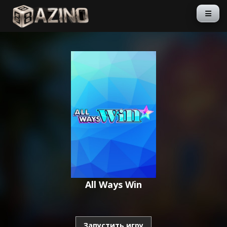
All Ways Win
Запустить игру