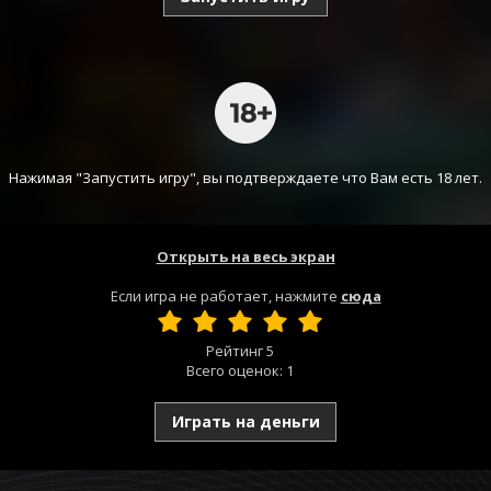
Нажимая "Запустить игру", вы подтверждаете что Вам есть 18 лет.
Открыть на весь экран
Если игра не работает, нажмите
сюда
Рейтинг
5
Всего оценок:
1
Играть на деньги