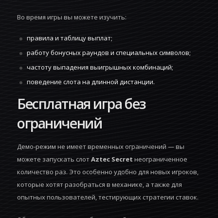
Во время игры вы можете изучить:
правила и таблицу выплат;
работу бонусных раундов и специальных символов;
частоту выпадения выигрышных комбинаций;
поведение слота на длинной дистанции.
Бесплатная игра без
ограничений
Демо-режим не имеет временных ограничений — вы
можете запускать слот
Aztec Secret
неограниченное
количество раз. Это особенно удобно для новых игроков,
которые хотят разобраться в механике, а также для
опытных пользователей, тестирующих стратегии ставок.