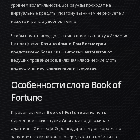
уровнем волатильности. Все раунды проходят на
виртуальные кредиты, поэтому вы ничем не рискуете и
можете играть в удобном темпе.
Чтобы начать игру, достаточно нажать кнопку
«Играть»
.
На платформе
Казино Азино Три Восьмерки
представлено более 10 000 игровых автоматов от
ведущих провайдеров, включая классические слоты,
видеослоты, настольные игры и live-раздел.
Особенности слота Book of
Fortune
Игровой автомат
Book of Fortune
выполнен в
фирменном стиле студии
Amatic
и поддерживает
адаптивный интерфейс, благодаря чему он корректно
запускается как на компьютере, так и на мобильных