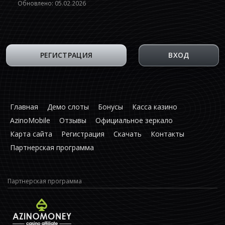
Обновлено:
05.02.2026
РЕГИСТРАЦИЯ
ВХОД
Главная
Демо слоты
Бонусы
Касса казино
AzinoMobile
Отзывы
Официальное зеркало
Карта сайта
Регистрация
Скачать
Контакты
Партнерская программа
Партнерская программа