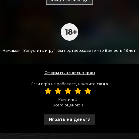
Нажимая "Запустить игру", вы подтверждаете что Вам есть 18 лет.
Открыть на весь экран
Если игра не работает, нажмите
сюда
Рейтинг
5
Всего оценок:
1
Играть на деньги