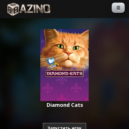
Diamond Cats
Запустить игру