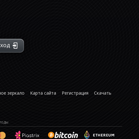
ВХОД
ое зеркало
Карта сайта
Регистрация
Скачать
тоды