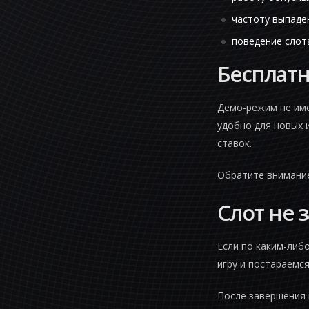
частоту выпаде
поведение слота
Бесплатн
Демо-режим не им
удобно для новых 
ставок.
Обратите внимание
Слот не 
Если по каким-либ
игру и постараемс
После завершения 