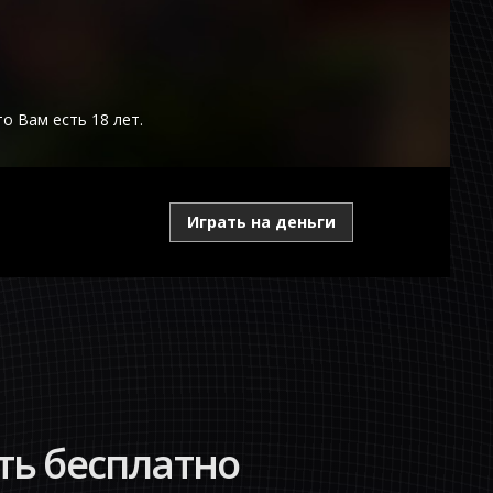
о Вам есть 18 лет.
Играть на деньги
ать бесплатно