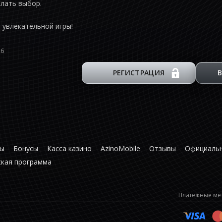
лать выбор.
 увлекательной игры!
26
РЕГИСТРАЦИЯ
ты
Бонусы
Касса казино
AzinoMobile
Отзывы
Официальн
ская программа
Платежные ме