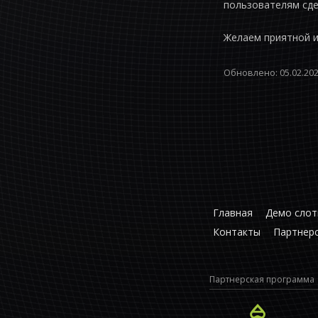
пользователям сде
Желаем приятной и
Обновлено:
05.02.20
Главная
Демо сло
Контакты
Партнер
Партнерская программа