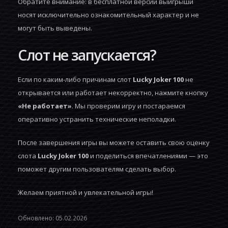
Обратите внимание: в бесплатной версии выигрыши
носят исключительно ознакомительный характер и не
могут быть выведены.
Слот не запускается?
Если по каким-либо причинам слот
Lucky Joker 100
не
открывается или работает некорректно, нажмите кнопку
«Не работает»
. Мы проверим игру и постараемся
оперативно устранить технические неполадки.
После завершения игры вы можете оставить свою оценку
слота
Lucky Joker 100
и поделиться впечатлениями — это
поможет другим пользователям сделать выбор.
Желаем приятной и увлекательной игры!
Обновлено:
05.02.2026