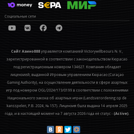
Социальные сети
Сайт Азино888
управляется компанией Victorywillbeours N. V.,
зарегистрированной в соответствии с законодательством Кюрасао
под регистрационным номером 134627. Компания обладает
лицензией, выданной Игровым управлением Кюрасао (Curaçao
Gaming Authority), на осуществление деятельности в сфере азартных
игр под номером OGL/2024/173/0199 в соответствии с положениями
Национального закона об азартных играх (Landsverordening op de
kansspelen, P.B. 2024, № 157). Лицензия была выдана 14 апреля 2025
года, и в настоящий момент на 7 августа 2026 года её статус -
(Active)
.