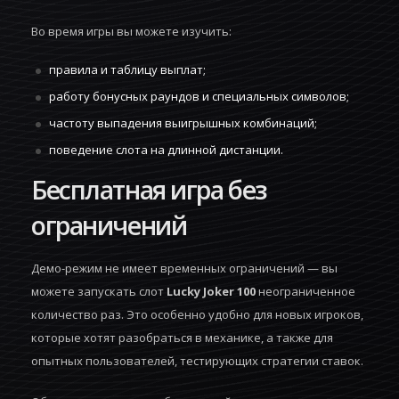
Во время игры вы можете изучить:
правила и таблицу выплат;
работу бонусных раундов и специальных символов;
частоту выпадения выигрышных комбинаций;
поведение слота на длинной дистанции.
Бесплатная игра без
ограничений
Демо-режим не имеет временных ограничений — вы
можете запускать слот
Lucky Joker 100
неограниченное
количество раз. Это особенно удобно для новых игроков,
которые хотят разобраться в механике, а также для
опытных пользователей, тестирующих стратегии ставок.