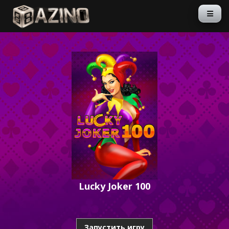
Lucky Joker 100
Запустить игру