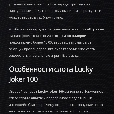
уровнем волатильности. Все раунды проходят на
виртуальные кредиты, поэтому вы ничем не рискуете и
можете играть в удобном темпе.
Чтобы начать игру, достаточно нажать кнопку
«Играть»
.
На платформе
Казино Азино Три Восьмерки
представлено более 10 000 игровых автоматов от
ведущих провайдеров, включая классические слоты,
видеослоты, настольные игры и live-раздел.
Особенности слота Lucky
Joker 100
Игровой автомат
Lucky Joker 100
выполнен в фирменном
стиле студии
Amatic
и поддерживает адаптивный
интерфейс, благодаря чему он корректно запускается как
на компьютере, так и на мобильных устройствах.