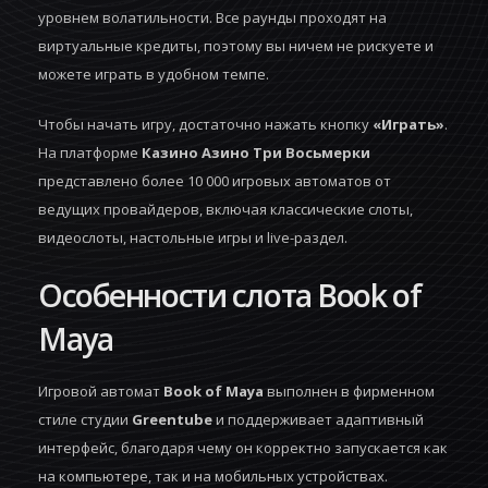
уровнем волатильности. Все раунды проходят на
виртуальные кредиты, поэтому вы ничем не рискуете и
можете играть в удобном темпе.
Чтобы начать игру, достаточно нажать кнопку
«Играть»
.
На платформе
Казино Азино Три Восьмерки
представлено более 10 000 игровых автоматов от
ведущих провайдеров, включая классические слоты,
видеослоты, настольные игры и live-раздел.
Особенности слота Book of
Maya
Игровой автомат
Book of Maya
выполнен в фирменном
стиле студии
Greentube
и поддерживает адаптивный
интерфейс, благодаря чему он корректно запускается как
на компьютере, так и на мобильных устройствах.