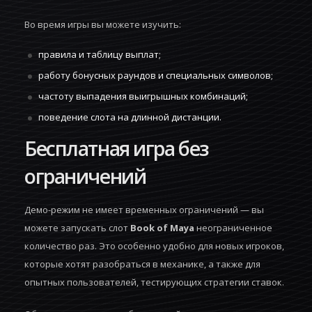
Во время игры вы можете изучить:
правила и таблицу выплат;
работу бонусных раундов и специальных символов;
частоту выпадения выигрышных комбинаций;
поведение слота на длинной дистанции.
Бесплатная игра без
ограничений
Демо-режим не имеет временных ограничений — вы
можете запускать слот
Book of Maya
неограниченное
количество раз. Это особенно удобно для новых игроков,
которые хотят разобраться в механике, а также для
опытных пользователей, тестирующих стратегии ставок.