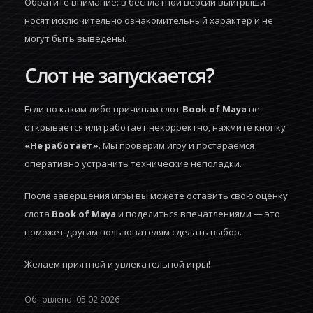
Обратите внимание: в бесплатной версии выигрыши
носят исключительно ознакомительный характер и не
могут быть выведены.
Слот не запускается?
Если по каким-либо причинам слот
Book of Maya
не
открывается или работает некорректно, нажмите кнопку
«Не работает»
. Мы проверим игру и постараемся
оперативно устранить технические неполадки.
После завершения игры вы можете оставить свою оценку
слота
Book of Maya
и поделиться впечатлениями — это
поможет другим пользователям сделать выбор.
Желаем приятной и увлекательной игры!
Обновлено:
05.02.2026