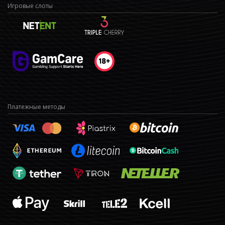
Игровые слоты
Платежные методы