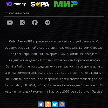
Социальные сети
Сайт Азино888
управляется компанией Victorywillbeours N. V.,
зарегистрированной в соответствии с законодательством Кюрасао
под регистрационным номером 134627. Компания обладает
лицензией, выданной Игровым управлением Кюрасао (Curaçao
Gaming Authority), на осуществление деятельности в сфере азартных
игр под номером OGL/2024/173/0199 в соответствии с положениями
Национального закона об азартных играх (Landsverordening op de
kansspelen, P.B. 2024, № 157). Лицензия была выдана 14 апреля 2025
года, и в настоящий момент на 8 августа 2026 года её статус -
(Active)
.