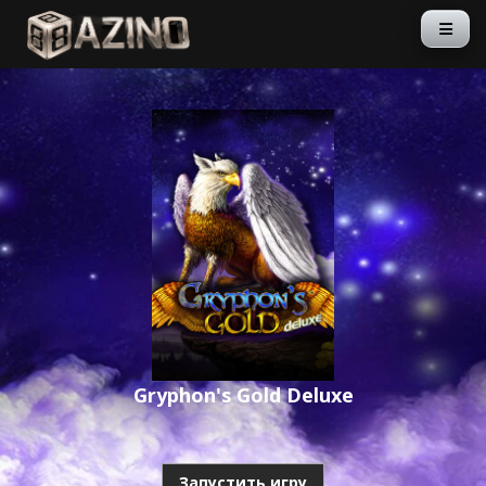
Gryphon's Gold Deluxe
Запустить игру