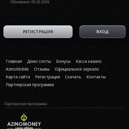
Обновлено:
05.02.2026
РЕГИСТРАЦИЯ
ВХОД
Главная
Демо слоты
Бонусы
Касса казино
AzinoMobile
Отзывы
Официальное зеркало
Карта сайта
Регистрация
Скачать
Контакты
Партнерская программа
Партнерская программа