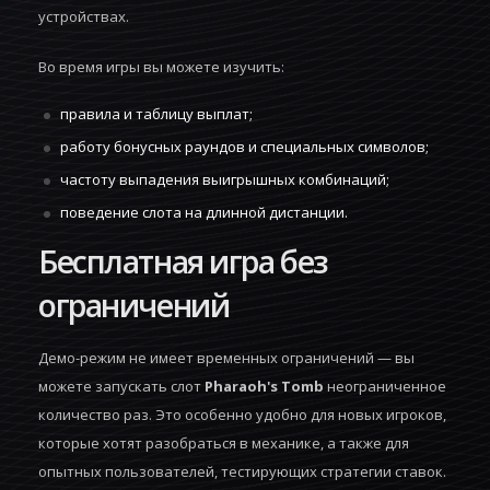
устройствах.
Во время игры вы можете изучить:
правила и таблицу выплат;
работу бонусных раундов и специальных символов;
частоту выпадения выигрышных комбинаций;
поведение слота на длинной дистанции.
Бесплатная игра без
ограничений
Демо-режим не имеет временных ограничений — вы
можете запускать слот
Pharaoh's Tomb
неограниченное
количество раз. Это особенно удобно для новых игроков,
которые хотят разобраться в механике, а также для
опытных пользователей, тестирующих стратегии ставок.