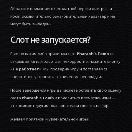
Обратите внимание: в бесплатной версии выигрыши
носят исключительно ознакомительный характер и не
могут быть выведены.
Слот не запускается?
Если по каким-либо причинам слот
Pharaoh's Tomb
не
открывается или работает некорректно, нажмите кнопку
«Не работает»
. Мы проверим игру и постараемся
оперативно устранить технические неполадки.
После завершения игры вы можете оставить свою оценку
слота
Pharaoh's Tomb
и поделиться впечатлениями —
это поможет другим пользователям сделать выбор.
Желаем приятной и увлекательной игры!