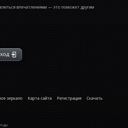
елиться впечатлениями — это поможет другим
ВХОД
ое зеркало
Карта сайта
Регистрация
Скачать
тоды