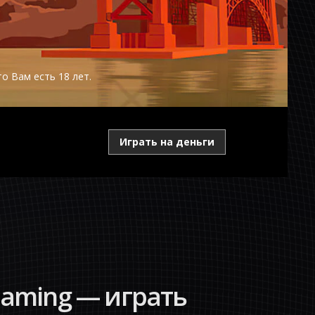
о Вам есть 18 лет.
Играть на деньги
Gaming — играть