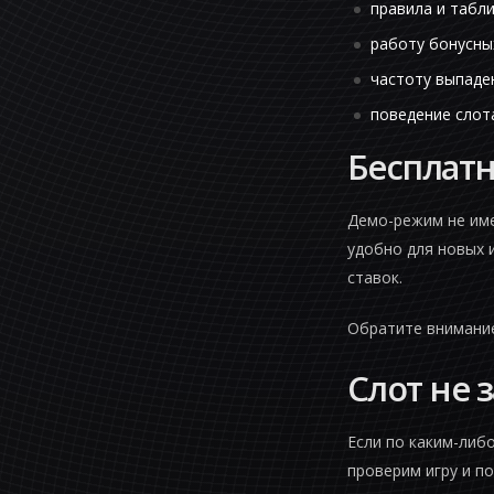
правила и табли
работу бонусны
частоту выпаде
поведение слота
Бесплатн
Демо-режим не им
удобно для новых 
ставок.
Обратите внимание
Слот не 
Если по каким-либ
проверим игру и п