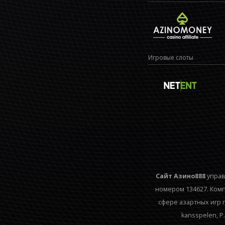
Игровые слоты
Сайт Азино888
управ
номером 134627. Комп
сфере азартных игр 
kansspelen, P