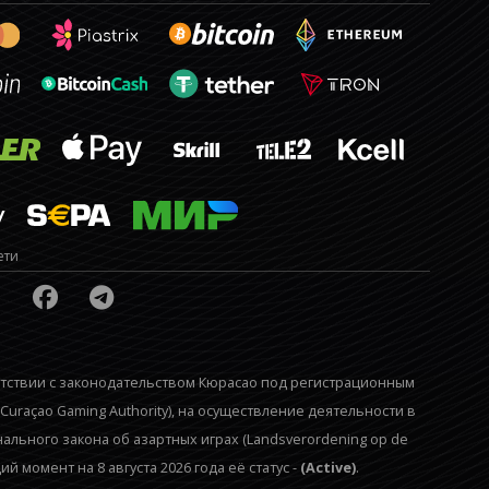
ети
тветствии с законодательством Кюрасао под регистрационным
raçao Gaming Authority), на осуществление деятельности в
льного закона об азартных играх (Landsverordening op de
ий момент на 8 августа 2026 года её статус -
(Active)
.