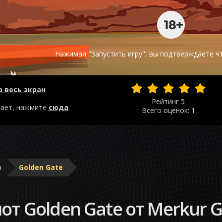
Нажимая "Запустить игру", вы подтверждаете чт
 весь экран
Рейтинг
5
тает, нажмите
сюда
Всего оценок:
1
ы
Golden Gate
от Golden Gate от Merkur 