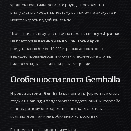
уровнем волатильности. Все раунды проходят на
виртуальные кредиты, поэтому вы ничем не рискуете и
можете играть в удобном темпе.
Чтобы начать игру, достаточно нажать кнопку
«Играть»
.
На платформе
Казино Азино Три Восьмерки
представлено более 10 000 игровых автоматов от
ведущих провайдеров, включая классические слоты,
видеослоты, настольные игры и live-раздел.
Особенности слота Gemhalla
Игровой автомат
Gemhalla
выполнен в фирменном стиле
студии
BGaming
и поддерживает адаптивный интерфейс,
благодаря чему он корректно запускается как на
компьютере, так и на мобильных устройствах.
Во время игры вы можете изучить: