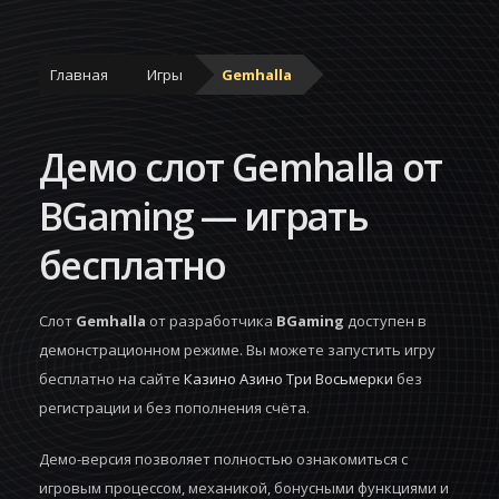
Главная
Игры
Gemhalla
Демо слот Gemhalla от
BGaming — играть
бесплатно
Слот
Gemhalla
от разработчика
BGaming
доступен в
демонстрационном режиме. Вы можете запустить игру
бесплатно на сайте
Казино Азино Три Восьмерки
без
регистрации и без пополнения счёта.
Демо-версия позволяет полностью ознакомиться с
игровым процессом, механикой, бонусными функциями и