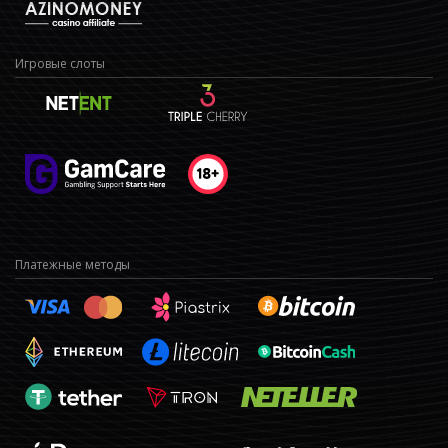
Игровые слоты
Платежные методы