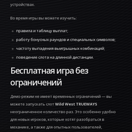
устройствах.
Во время игры вы можете изучить:
правила и таблицу выплат;
работу бонусных раундов и специальных символов;
частоту выпадения выигрышных комбинаций;
поведение слота на длинной дистанции.
Бесплатная игра без
ограничений
Демо-режим не имеет временных ограничений — вы
можете запускать слот
Wild West TRUEWAYS
неограниченное количество раз. Это особенно удобно
для новых игроков, которые хотят разобраться в
механике, а также для опытных пользователей,