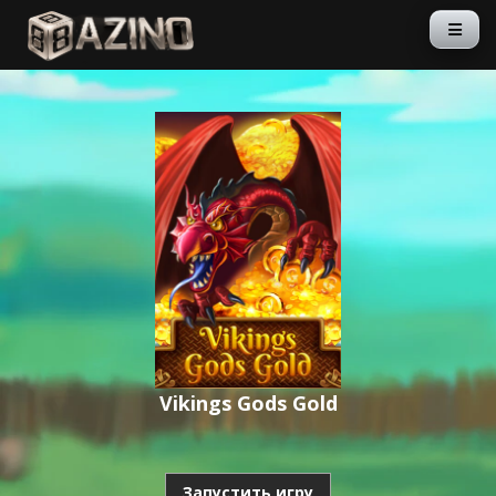
Vikings Gods Gold
Запустить игру