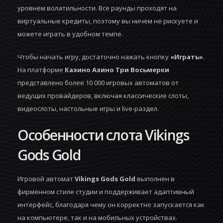
уровнем волатильности. Все раунды проходят на
виртуальные кредиты, поэтому вы ничем не рискуете и
можете играть в удобном темпе.
Чтобы начать игру, достаточно нажать кнопку
«Играть»
.
На платформе
Казино Азино Три Восьмерки
представлено более 10 000 игровых автоматов от
ведущих провайдеров, включая классические слоты,
видеослоты, настольные игры и live-раздел.
Особенности слота Vikings
Gods Gold
Игровой автомат
Vikings Gods Gold
выполнен в
фирменном стиле студии
и поддерживает адаптивный
интерфейс, благодаря чему он корректно запускается как
на компьютере, так и на мобильных устройствах.