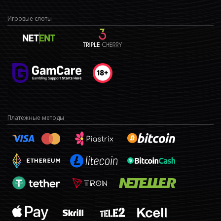
Игровые слоты
Платежные методы