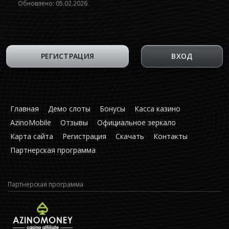
Обновлено:
05.02.2026
РЕГИСТРАЦИЯ
ВХОД
Главная
Демо слоты
Бонусы
Касса казино
AzinoMobile
Отзывы
Официальное зеркало
Карта сайта
Регистрация
Скачать
Контакты
Партнерская программа
Партнерская программа