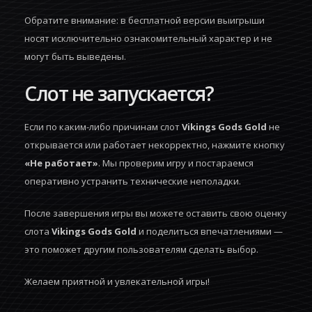
Обратите внимание: в бесплатной версии выигрыши
носят исключительно ознакомительный характер и не
могут быть выведены.
Слот не запускается?
Если по каким-либо причинам слот
Vikings Gods Gold
не
открывается или работает некорректно, нажмите кнопку
«Не работает»
. Мы проверим игру и постараемся
оперативно устранить технические неполадки.
После завершения игры вы можете оставить свою оценку
слота
Vikings Gods Gold
и поделиться впечатлениями —
это поможет другим пользователям сделать выбор.
Желаем приятной и увлекательной игры!