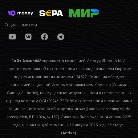
Социальные сети
Сайт Азино888
управляется компанией Victorywillbeours N. V.,
зарегистрированной в соответствии с законодательством Кюрасао
под регистрационным номером 134627. Компания обладает
лицензией, выданной Игровым управлением Кюрасао (Curaçao
Gaming Authority), на осуществление деятельности в сфере азартных
игр под номером OGL/2024/173/0199 в соответствии с положениями
Национального закона об азартных играх (Landsverordening op de
kansspelen, P.B. 2024, № 157). Лицензия была выдана 14 апреля 2025
года, и в настоящий момент на 10 августа 2026 года её статус -
(Active)
.