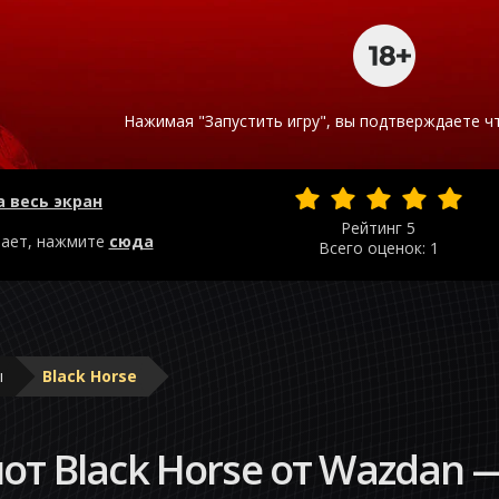
Нажимая "Запустить игру", вы подтверждаете чт
 весь экран
Рейтинг
5
тает, нажмите
сюда
Всего оценок:
1
ы
Black Horse
от Black Horse от Wazdan 