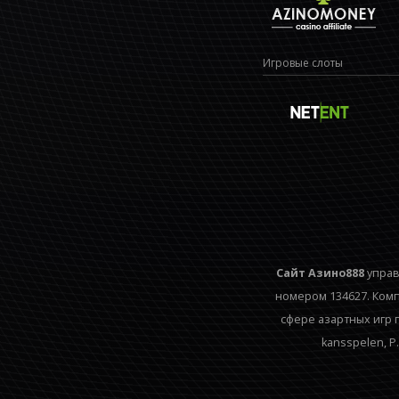
Игровые слоты
Сайт Азино888
управ
номером 134627. Комп
сфере азартных игр 
kansspelen, P