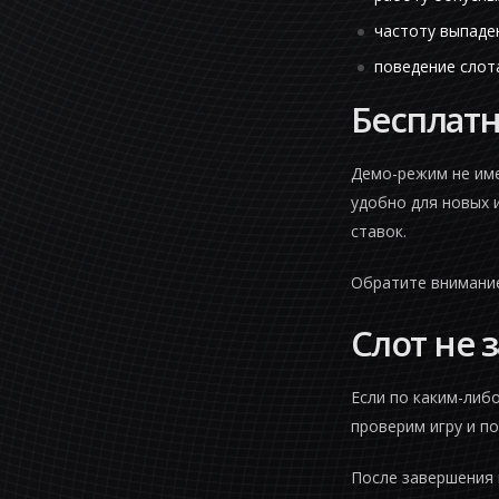
частоту выпаде
поведение слота
Бесплатн
Демо-режим не им
удобно для новых 
ставок.
Обратите внимание
Слот не 
Если по каким-либ
проверим игру и п
После завершения 