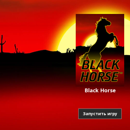
Black Horse
Запустить игру