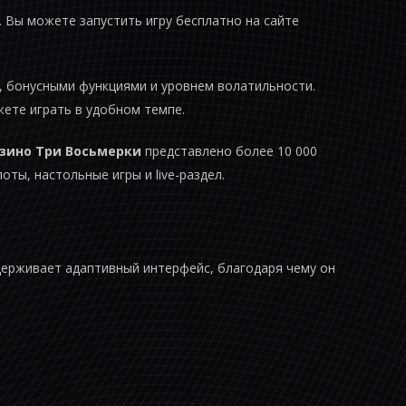
 Вы можете запустить игру бесплатно на сайте
, бонусными функциями и уровнем волатильности.
жете играть в удобном темпе.
Азино Три Восьмерки
представлено более 10 000
ты, настольные игры и live-раздел.
ерживает адаптивный интерфейс, благодаря чему он