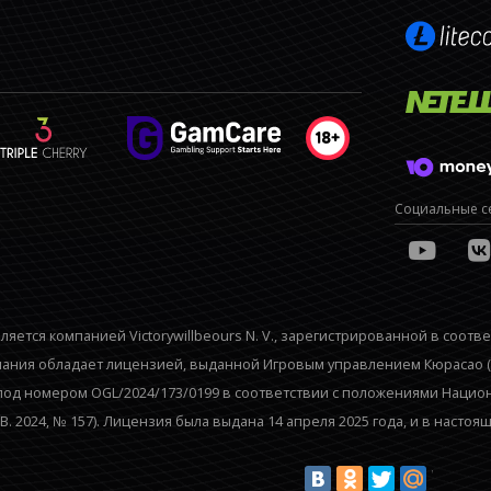
Социальные с
ляется компанией Victorywillbeours N. V., зарегистрированной в соо
ания обладает лицензией, выданной Игровым управлением Кюрасао (Cu
под номером OGL/2024/173/0199 в соответствии с положениями Национа
.B. 2024, № 157). Лицензия была выдана 14 апреля 2025 года, и в настоящ