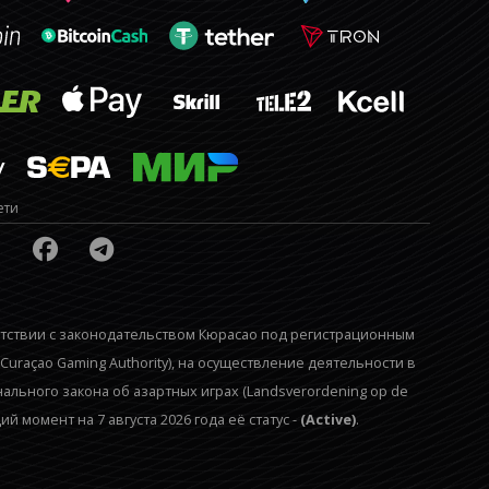
ети
тветствии с законодательством Кюрасао под регистрационным
raçao Gaming Authority), на осуществление деятельности в
льного закона об азартных играх (Landsverordening op de
ий момент на 7 августа 2026 года её статус -
(Active)
.