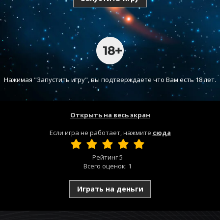
Нажимая "Запустить игру", вы подтверждаете что Вам есть 18 лет.
Открыть на весь экран
Если игра не работает, нажмите
сюда
Рейтинг
5
Всего оценок:
1
Играть на деньги