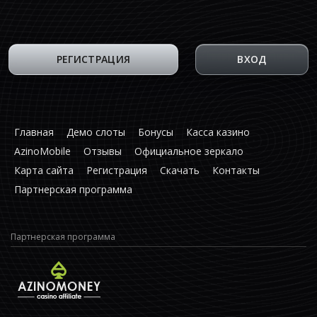
РЕГИСТРАЦИЯ
ВХОД
Главная
Демо слоты
Бонусы
Касса казино
AzinoMobile
Отзывы
Официальное зеркало
Карта сайта
Регистрация
Скачать
Контакты
Партнерская программа
Партнерская программа