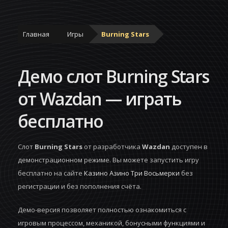
Главная
Игры
Burning Stars
Демо слот Burning Stars
от Wazdan — играть
бесплатно
Слот
Burning Stars
от разработчика
Wazdan
доступен в
демонстрационном режиме. Вы можете запустить игру
бесплатно на сайте
Казино Азино Три Восьмерки
без
регистрации и без пополнения счёта.
Демо-версия позволяет полностью ознакомиться с
игровым процессом, механикой, бонусными функциями и