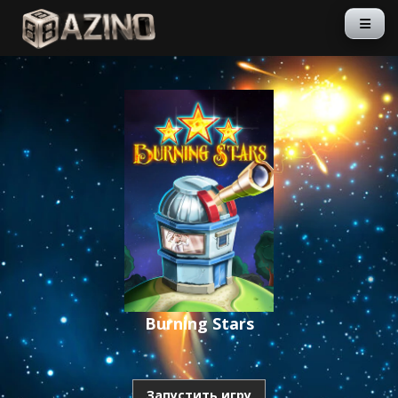
Burning Stars
Запустить игру