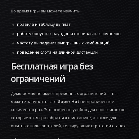
Во время игры вы можете изучить:
правила и таблицу выплат;
работу бонусных раундов и специальных символов;
частоту выпадения выигрышных комбинаций;
поведение слота на длинной дистанции.
Бесплатная игра без
ограничений
Демо-режим не имеет временных ограничений — вы
можете запускать слот
Super Hot
неограниченное
количество раз. Это особенно удобно для новых игроков,
которые хотят разобраться в механике, а также для
опытных пользователей, тестирующих стратегии ставок.