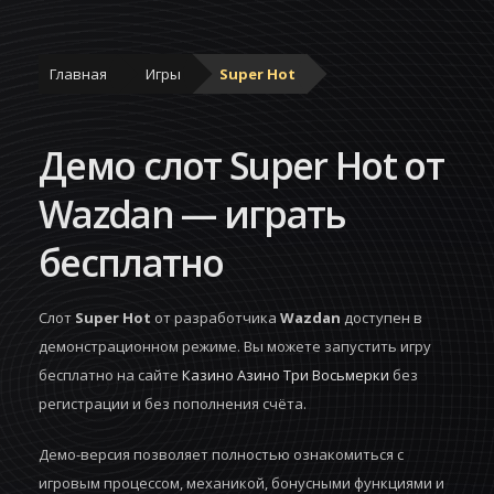
Главная
Игры
Super Hot
Демо слот Super Hot от
Wazdan — играть
бесплатно
Слот
Super Hot
от разработчика
Wazdan
доступен в
демонстрационном режиме. Вы можете запустить игру
бесплатно на сайте
Казино Азино Три Восьмерки
без
регистрации и без пополнения счёта.
Демо-версия позволяет полностью ознакомиться с
игровым процессом, механикой, бонусными функциями и