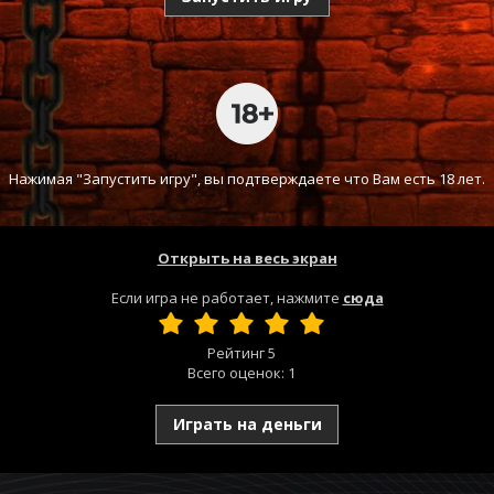
Нажимая "Запустить игру", вы подтверждаете что Вам есть 18 лет.
Открыть на весь экран
Если игра не работает, нажмите
сюда
Рейтинг
5
Всего оценок:
1
Играть на деньги