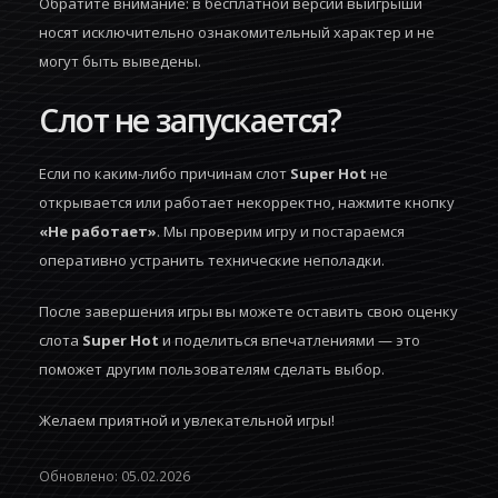
Обратите внимание: в бесплатной версии выигрыши
носят исключительно ознакомительный характер и не
могут быть выведены.
Слот не запускается?
Если по каким-либо причинам слот
Super Hot
не
открывается или работает некорректно, нажмите кнопку
«Не работает»
. Мы проверим игру и постараемся
оперативно устранить технические неполадки.
После завершения игры вы можете оставить свою оценку
слота
Super Hot
и поделиться впечатлениями — это
поможет другим пользователям сделать выбор.
Желаем приятной и увлекательной игры!
Обновлено:
05.02.2026