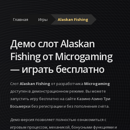
Главная
Игры
Alaskan Fishing
Демо слот Alaskan
Fishing от Microgaming
— играть бесплатно
Слот
Alaskan Fishing
от разработчика
Microgaming
доступен в демонстрационном режиме. Вы можете
запустить игру бесплатно на сайте
Казино Азино Три
Восьмерки
без регистрации и без пополнения счёта.
Демо-версия позволяет полностью ознакомиться с
игровым процессом, механикой, бонусными функциями и