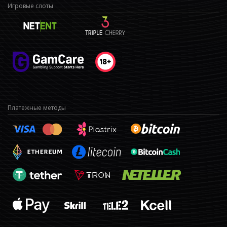
Игровые слоты
Платежные методы