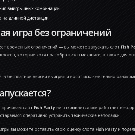
ния выигрышных комбинаций;
 на длинной дистанции.
ая игра без ограничений
еет временных ограничений — вы можете запускать слот
Fish P
игроков, которые хотят разобраться в механике, а также для о
: в бесплатной версии выигрыши носят исключительно ознакоми
запускается?
о причинам слот
Fish Party
не открывается или работает некорр
остараемся оперативно устранить технические неполадки.
игры вы можете оставить свою оценку слота
Fish Party
и подел