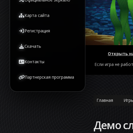
Карта сайта
Регистрация
Скачать
Открыть на
Контакты
Если игра не рабо
Партнерская программа
Главная
Игр
Демо сл