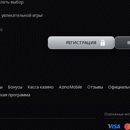
лать выбор.
 увлекательной игры!
26
РЕГИСТРАЦИЯ
ты
Бонусы
Касса казино
AzinoMobile
Отзывы
Официальн
ская программа
Платежные ме