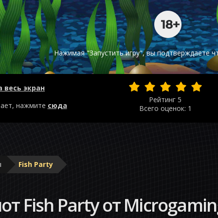
Нажимая "Запустить игру", вы подтверждаете чт
 весь экран
Рейтинг
5
тает, нажмите
сюда
Всего оценок:
1
ы
Fish Party
от Fish Party от Microgami