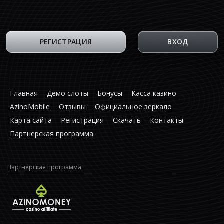
РЕГИСТРАЦИЯ
ВХОД
Главная
Демо слоты
Бонусы
Касса казино
AzinoMobile
Отзывы
Официальное зеркало
Карта сайта
Регистрация
Скачать
Контакты
Партнерская программа
Партнерская программа