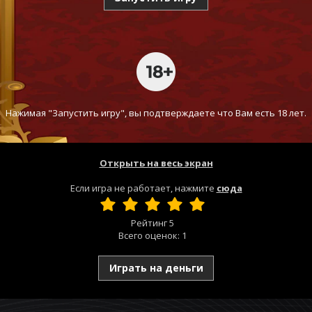
Нажимая "Запустить игру", вы подтверждаете что Вам есть 18 лет.
Открыть на весь экран
Если игра не работает, нажмите
сюда
Рейтинг
5
Всего оценок:
1
Играть на деньги