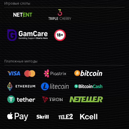
Игровые слоты
Платежные методы