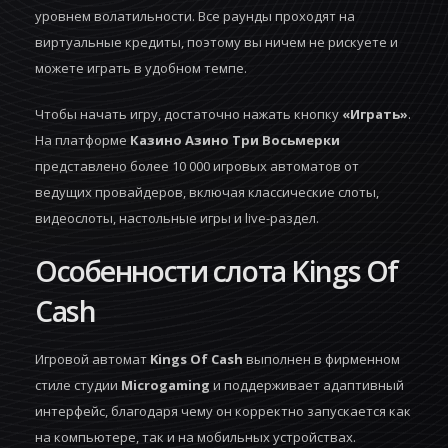
уровнем волатильности. Все раунды проходят на
виртуальные кредиты, поэтому вы ничем не рискуете и
можете играть в удобном темпе.
Чтобы начать игру, достаточно нажать кнопку
«Играть»
.
На платформе
Казино Азино Три Восьмерки
представлено более 10 000 игровых автоматов от
ведущих провайдеров, включая классические слоты,
видеослоты, настольные игры и live-раздел.
Особенности слота Kings Of
Cash
Игровой автомат
Kings Of Cash
выполнен в фирменном
стиле студии
Microgaming
и поддерживает адаптивный
интерфейс, благодаря чему он корректно запускается как
на компьютере, так и на мобильных устройствах.