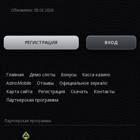
Обновлено:
05.02.2026
РЕГИСТРАЦИЯ
ВХОД
Главная
Демо слоты
Бонусы
Касса казино
AzinoMobile
Отзывы
Официальное зеркало
Карта сайта
Регистрация
Скачать
Контакты
Партнерская программа
Партнерская программа