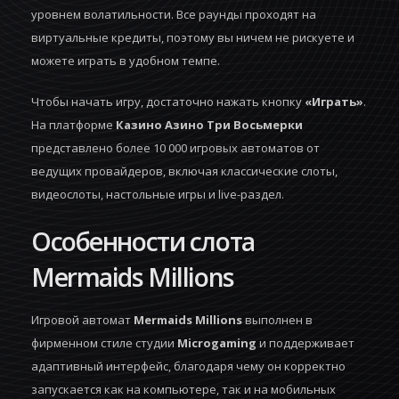
уровнем волатильности. Все раунды проходят на
виртуальные кредиты, поэтому вы ничем не рискуете и
можете играть в удобном темпе.
Чтобы начать игру, достаточно нажать кнопку
«Играть»
.
На платформе
Казино Азино Три Восьмерки
представлено более 10 000 игровых автоматов от
ведущих провайдеров, включая классические слоты,
видеослоты, настольные игры и live-раздел.
Особенности слота
Mermaids Millions
Игровой автомат
Mermaids Millions
выполнен в
фирменном стиле студии
Microgaming
и поддерживает
адаптивный интерфейс, благодаря чему он корректно
запускается как на компьютере, так и на мобильных