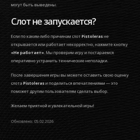
могут быть выведены.
Слот не запускается?
Если по каким-либо причинам слот
Pistoleras
не
открывается или работает некорректно, нажмите кнопку
«Не работает»
. Мы проверим игру и постараемся
оперативно устранить технические неполадки.
После завершения игры вы можете оставить свою оценку
слота
Pistoleras
и поделиться впечатлениями — это
поможет другим пользователям сделать выбор.
Желаем приятной и увлекательной игры!
Обновлено:
05.02.2026