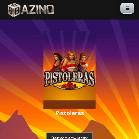
Pistoleras
Запустить игру