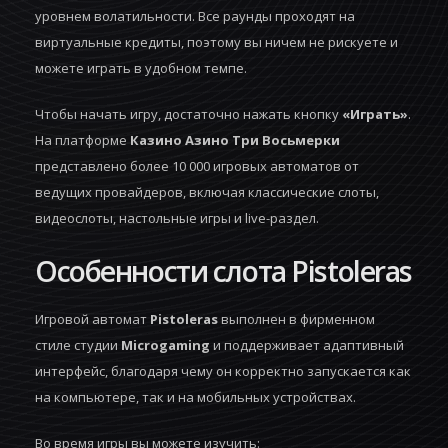
уровнем волатильности. Все раунды проходят на
виртуальные кредиты, поэтому вы ничем не рискуете и
можете играть в удобном темпе.
Чтобы начать игру, достаточно нажать кнопку
«Играть»
.
На платформе
Казино Азино Три Восьмерки
представлено более 10 000 игровых автоматов от
ведущих провайдеров, включая классические слоты,
видеослоты, настольные игры и live-раздел.
Особенности слота Pistoleras
Игровой автомат
Pistoleras
выполнен в фирменном
стиле студии
Microgaming
и поддерживает адаптивный
интерфейс, благодаря чему он корректно запускается как
на компьютере, так и на мобильных устройствах.
Во время игры вы можете изучить: