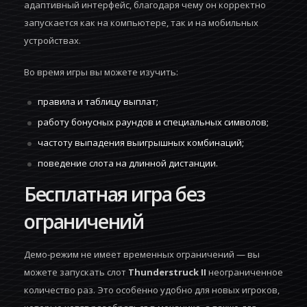
адаптивный интерфейс, благодаря чему он корректно
запускается как на компьютере, так и на мобильных
устройствах.
Во время игры вы можете изучить:
правила и таблицу выплат;
работу бонусных раундов и специальных символов;
частоту выпадения выигрышных комбинаций;
поведение слота на длинной дистанции.
Бесплатная игра без
ограничений
Демо-режим не имеет временных ограничений — вы
можете запускать слот
Thunderstruck II
неограниченное
количество раз. Это особенно удобно для новых игроков,