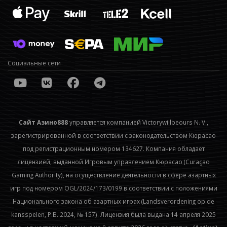
Социальные сети
Сайт Азино888
управляется компанией Victorywillbeours N. V.,
зарегистрированной в соответствии с законодательством Кюрасао
под регистрационным номером 134627. Компания обладает
лицензией, выданной Игровым управлением Кюрасао (Curaçao
Gaming Authority), на осуществление деятельности в сфере азартных
игр под номером OGL/2024/173/0199 в соответствии с положениями
Национального закона об азартных играх (Landsverordening op de
kansspelen, P.B. 2024, № 157). Лицензия была выдана 14 апреля 2025