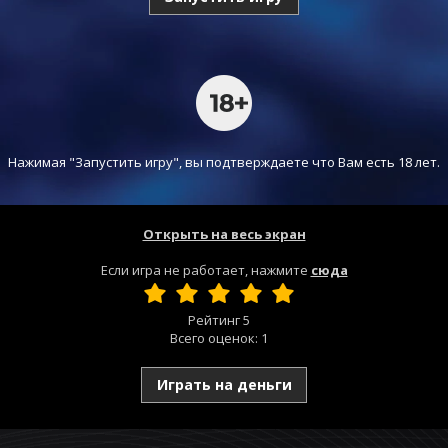
Нажимая "Запустить игру", вы подтверждаете что Вам есть 18 лет.
Открыть на весь экран
Если игра не работает, нажмите
сюда
Рейтинг
5
Всего оценок:
1
Играть на деньги