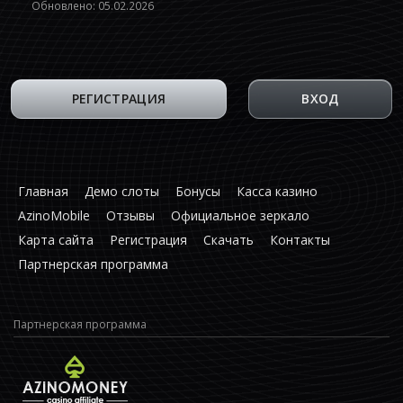
Обновлено:
05.02.2026
РЕГИСТРАЦИЯ
ВХОД
Главная
Демо слоты
Бонусы
Касса казино
AzinoMobile
Отзывы
Официальное зеркало
Карта сайта
Регистрация
Скачать
Контакты
Партнерская программа
Партнерская программа