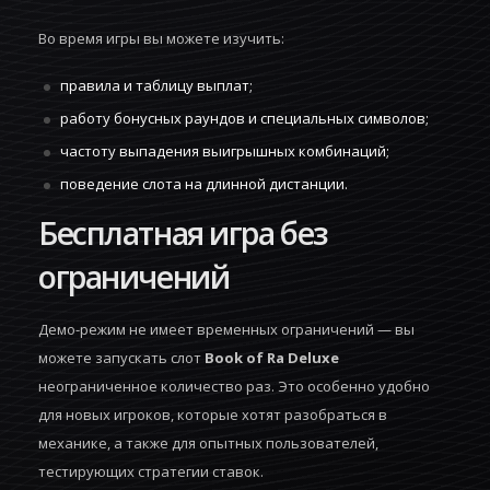
Во время игры вы можете изучить:
правила и таблицу выплат;
работу бонусных раундов и специальных символов;
частоту выпадения выигрышных комбинаций;
поведение слота на длинной дистанции.
Бесплатная игра без
ограничений
Демо-режим не имеет временных ограничений — вы
можете запускать слот
Book of Ra Deluxe
неограниченное количество раз. Это особенно удобно
для новых игроков, которые хотят разобраться в
механике, а также для опытных пользователей,
тестирующих стратегии ставок.