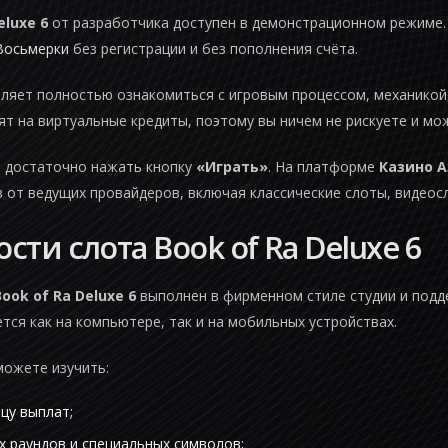
eluxe 6
от разработчика
доступен в демонстрационном режиме. 
Восьмерки
без регистрации и без пополнения счёта.
ляет полностью ознакомиться с игровым процессом, механикой
ят на виртуальные кредиты, поэтому вы ничем не рискуете и мо
, достаточно нажать кнопку
«Играть»
. На платформе
Казино 
 от ведущих провайдеров, включая классические слоты, видеосло
сти слота Book of Ra Deluxe 6
Book of Ra Deluxe 6
выполнен в фирменном стиле студии
и подд
тся как на компьютере, так и на мобильных устройствах.
можете изучить:
цу выплат;
х раундов и специальных символов;