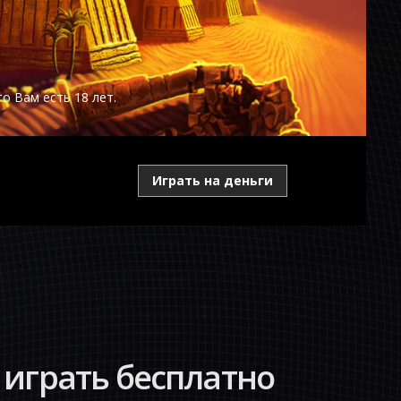
о Вам есть 18 лет.
Играть на деньги
— играть бесплатно