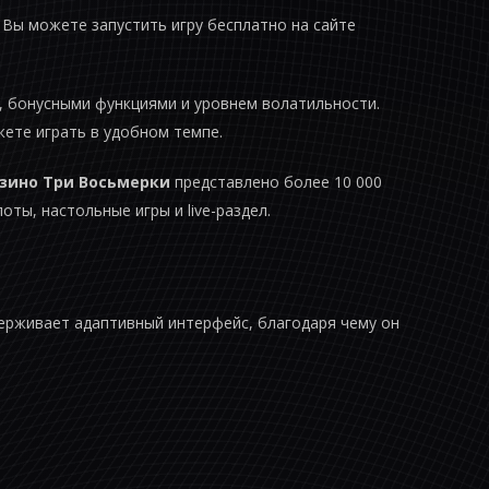
Вы можете запустить игру бесплатно на сайте
, бонусными функциями и уровнем волатильности.
жете играть в удобном темпе.
Азино Три Восьмерки
представлено более 10 000
ты, настольные игры и live-раздел.
ерживает адаптивный интерфейс, благодаря чему он