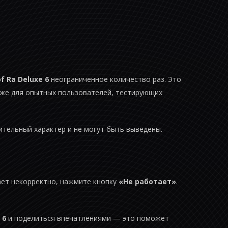
f Ra Deluxe 6
неограниченное количество раз. Это
акже для опытных пользователей, тестирующих
тельный характер и не могут быть выведены.
ает некорректно, нажмите кнопку
«Не работает»
.
 6
и поделиться впечатлениями — это поможет