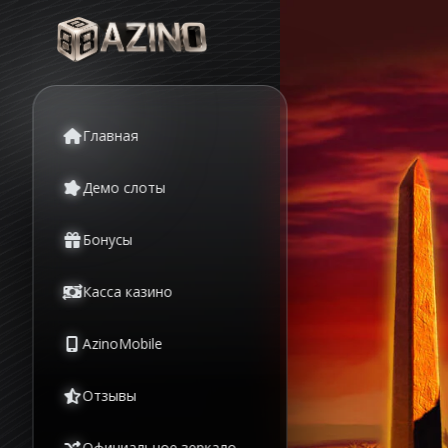
Главная
Демо слоты
Бонусы
Касса казино
AzinoMobile
Отзывы
Официальное зеркало