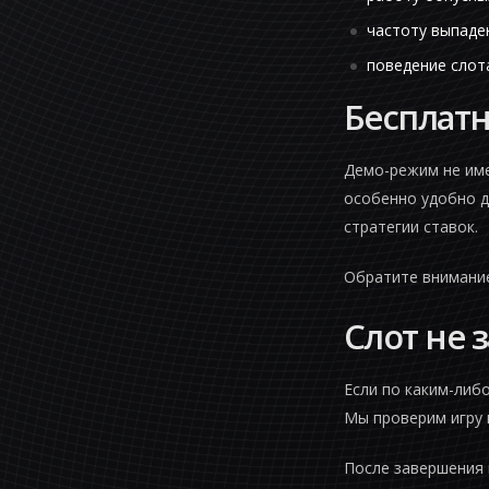
частоту выпаде
поведение слота
Бесплатн
Демо-режим не им
особенно удобно д
стратегии ставок.
Обратите внимание
Слот не 
Если по каким-либ
Мы проверим игру 
После завершения 