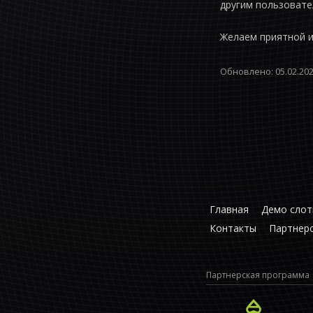
другим пользовате
Желаем приятной и
Обновлено:
05.02.20
Главная
Демо сло
Контакты
Партнер
Партнерская программа