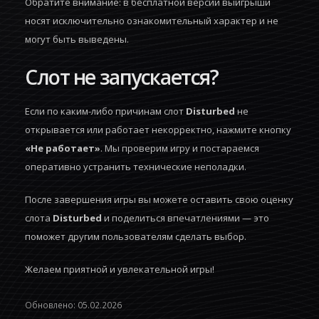
Обратите внимание: в бесплатной версии выигрыши
носят исключительно ознакомительный характер и не
могут быть выведены.
Слот не запускается?
Если по каким-либо причинам слот
Disturbed
не
открывается или работает некорректно, нажмите кнопку
«Не работает»
. Мы проверим игру и постараемся
оперативно устранить технические неполадки.
После завершения игры вы можете оставить свою оценку
слота
Disturbed
и поделиться впечатлениями — это
поможет другим пользователям сделать выбор.
Желаем приятной и увлекательной игры!
Обновлено:
05.02.2026