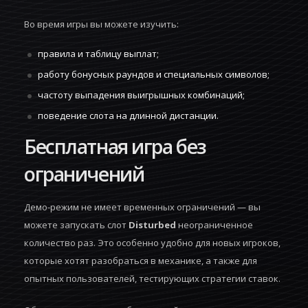
Во время игры вы можете изучить:
правила и таблицу выплат;
работу бонусных раундов и специальных символов;
частоту выпадения выигрышных комбинаций;
поведение слота на длинной дистанции.
Бесплатная игра без
ограничений
Демо-режим не имеет временных ограничений — вы
можете запускать слот
Disturbed
неограниченное
количество раз. Это особенно удобно для новых игроков,
которые хотят разобраться в механике, а также для
опытных пользователей, тестирующих стратегии ставок.