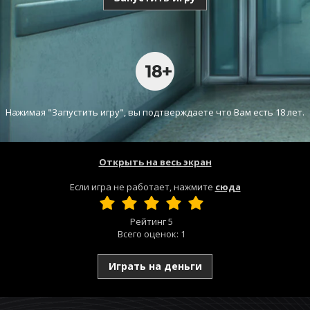
Нажимая "Запустить игру", вы подтверждаете что Вам есть 18 лет.
Открыть на весь экран
Если игра не работает, нажмите
сюда
Рейтинг
5
Всего оценок:
1
Играть на деньги