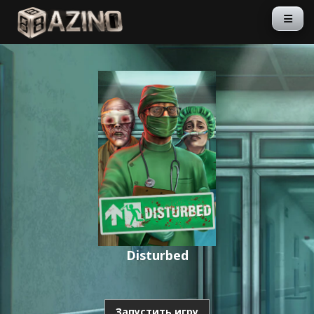
Disturbed
Запустить игру