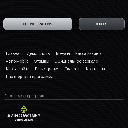
РЕГИСТРАЦИЯ
ВХОД
Главная
Демо слоты
Бонусы
Касса казино
AzinoMobile
Отзывы
Официальное зеркало
Карта сайта
Регистрация
Скачать
Контакты
Партнерская программа
Партнерская программа