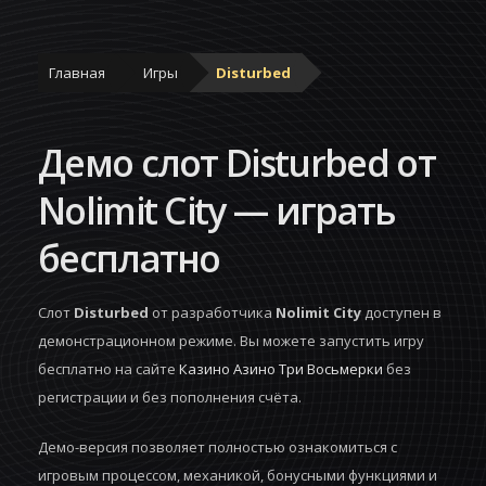
Главная
Игры
Disturbed
Демо слот Disturbed от
Nolimit City — играть
бесплатно
Слот
Disturbed
от разработчика
Nolimit City
доступен в
демонстрационном режиме. Вы можете запустить игру
бесплатно на сайте
Казино Азино Три Восьмерки
без
регистрации и без пополнения счёта.
Демо-версия позволяет полностью ознакомиться с
игровым процессом, механикой, бонусными функциями и