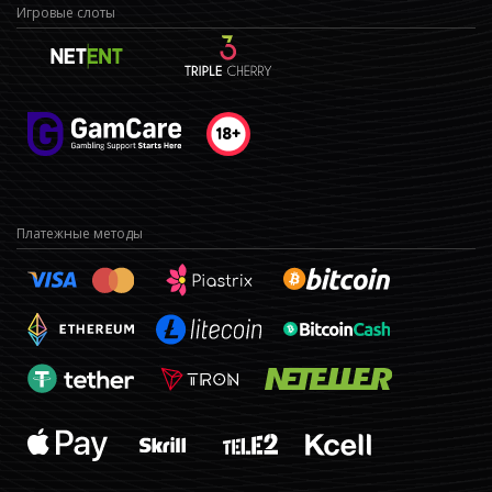
Игровые слоты
Платежные методы