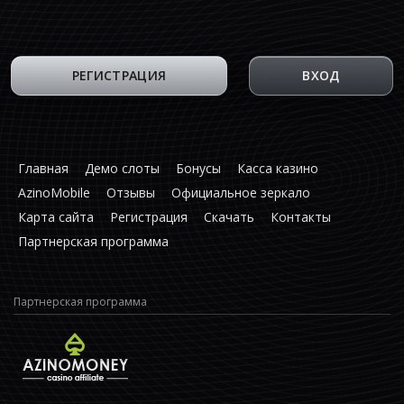
РЕГИСТРАЦИЯ
ВХОД
Главная
Демо слоты
Бонусы
Касса казино
AzinoMobile
Отзывы
Официальное зеркало
Карта сайта
Регистрация
Скачать
Контакты
Партнерская программа
Партнерская программа