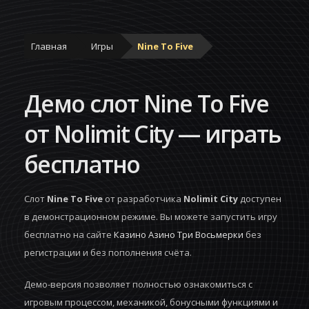
Главная
Игры
Nine To Five
Демо слот Nine To Five
от Nolimit City — играть
бесплатно
Слот
Nine To Five
от разработчика
Nolimit City
доступен
в демонстрационном режиме. Вы можете запустить игру
бесплатно на сайте
Казино Азино Три Восьмерки
без
регистрации и без пополнения счёта.
Демо-версия позволяет полностью ознакомиться с
игровым процессом, механикой, бонусными функциями и