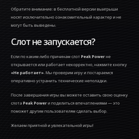
Обратите внимание: в бесплатной версии выигрыши
носят исключительно ознакомительный характер и не
могут быть выведены.
Слот не запускается?
Если по каким-либо причинам слот
Peak Power
не
открывается или работает некорректно, нажмите кнопку
«Не работает»
. Мы проверим игру и постараемся
оперативно устранить технические неполадки.
После завершения игры вы можете оставить свою оценку
слота
Peak Power
и поделиться впечатлениями — это
поможет другим пользователям сделать выбор.
Желаем приятной и увлекательной игры!