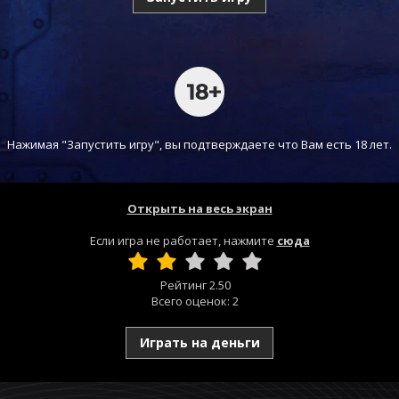
Нажимая "Запустить игру", вы подтверждаете что Вам есть 18 лет.
Открыть на весь экран
Если игра не работает, нажмите
сюда
Рейтинг
2.50
Всего оценок:
2
Играть на деньги