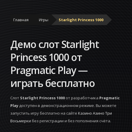
Главная
Игры
Starlight Princess 1000
Демо слот Starlight
Princess 1000 от
Pragmatic Play —
играть бесплатно
Слот
Starlight Princess 1000
от разработчика
Pragmatic
Play
доступен в демонстрационном режиме. Вы можете
запустить игру бесплатно на сайте
Казино Азино Три
Восьмерки
без регистрации и без пополнения счёта.