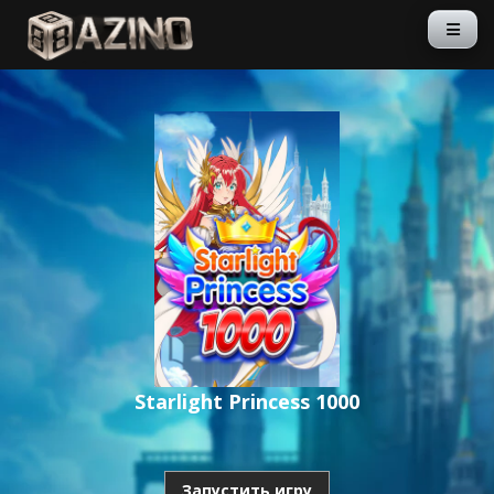
Starlight Princess 1000
Запустить игру