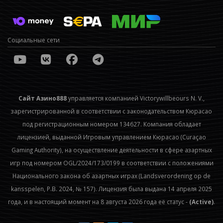
Социальные сети
Сайт Азино888
управляется компанией Victorywillbeours N. V.,
зарегистрированной в соответствии с законодательством Кюрасао
под регистрационным номером 134627. Компания обладает
лицензией, выданной Игровым управлением Кюрасао (Curaçao
Gaming Authority), на осуществление деятельности в сфере азартных
игр под номером OGL/2024/173/0199 в соответствии с положениями
Национального закона об азартных играх (Landsverordening op de
kansspelen, P.B. 2024, № 157). Лицензия была выдана 14 апреля 2025
года, и в настоящий момент на 8 августа 2026 года её статус -
(Active)
.