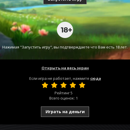
Нажимая "Запустить игру", вы подтверждаете что Вам есть 18 лет.
Открыть на весь экран
Если игра не работает, нажмите
сюда
Рейтинг
5
Всего оценок:
1
Играть на деньги