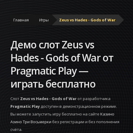
Главная
Игры
Zeus vs Hades - Gods of War
Демо слот Zeus vs
Hades - Gods of War от
Pragmatic Play —
играть бесплатно
Слот
Zeus vs Hades - Gods of War
от разработчика
Pragmatic Play
доступен в демонстрационном режиме.
Вы можете запустить игру бесплатно на сайте
Казино
Азино Три Восьмерки
без регистрации и без пополнения
счёта.