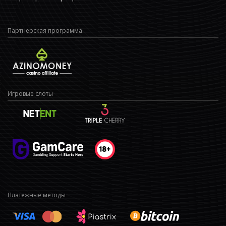
Партнерская программа
Игровые слоты
Платежные методы