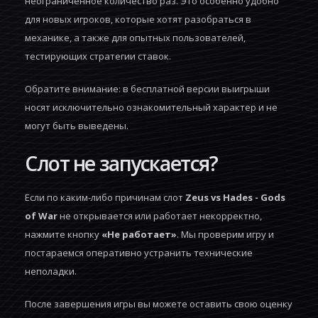
неограниченное количество раз. Это особенно удобно
для новых игроков, которые хотят разобраться в
механике, а также для опытных пользователей,
тестирующих стратегии ставок.
Обратите внимание: в бесплатной версии выигрыши
носят исключительно ознакомительный характер и не
могут быть выведены.
Слот не запускается?
Если по каким-либо причинам слот
Zeus vs Hades - Gods
of War
не открывается или работает некорректно,
нажмите кнопку
«Не работает»
. Мы проверим игру и
постараемся оперативно устранить технические
неполадки.
После завершения игры вы можете оставить свою оценку