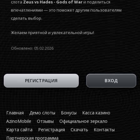
слота
Zeus vs Hades - Gods of War
и поделиться
впечатлениями — это поможет другим пользователям
сделать выбор.
Желаем приятной и увлекательной игры!
Обновлено:
05.02.2026
РЕГИСТРАЦИЯ
ВХОД
Главная
Демо слоты
Бонусы
Касса казино
AzinoMobile
Отзывы
Официальное зеркало
Карта сайта
Регистрация
Скачать
Контакты
Партнерская программа