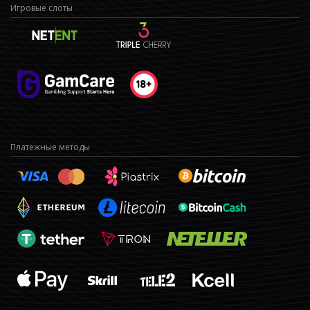
Игровые слоты
Платежные методы