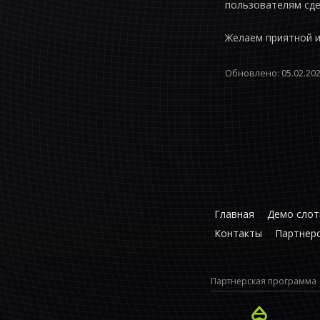
пользователям сде
Желаем приятной и
Обновлено:
05.02.20
Главная
Демо сло
Контакты
Партнер
Партнерская программа