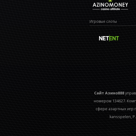
Игровые слоты
Сайт Азино888
управ
номером 134627. Комп
сфере азартных игр 
kansspelen, P