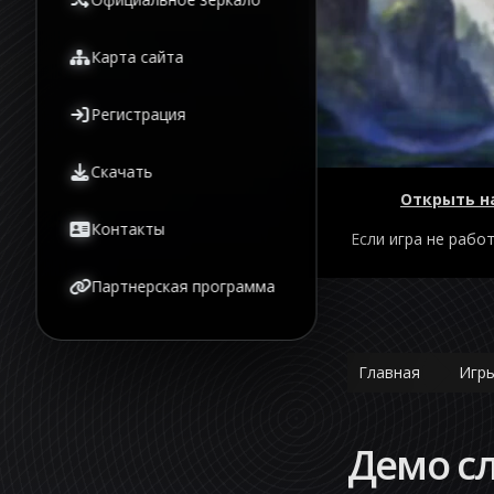
Карта сайта
Регистрация
Скачать
Открыть на
Контакты
Если игра не рабо
Партнерская программа
Главная
Игр
Демо сл