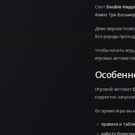
Слот
Double Happ
Азино Три Восьме
Демо-версия позво
Все раунды проход
Чтобы начать игру
игровых автоматов
Особенно
Игровой автомат
корректно запускае
Во время игры вы 
правила и табли
работу бонусны