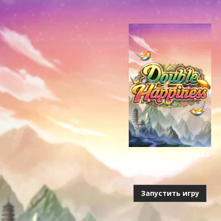
Double Happiness
Запустить игру