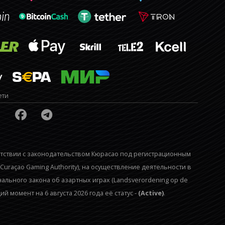
ети
тветствии с законодательством Кюрасао под регистрационным
raçao Gaming Authority), на осуществление деятельности в
льного закона об азартных играх (Landsverordening op de
ий момент на 6 августа 2026 года её статус -
(Active)
.