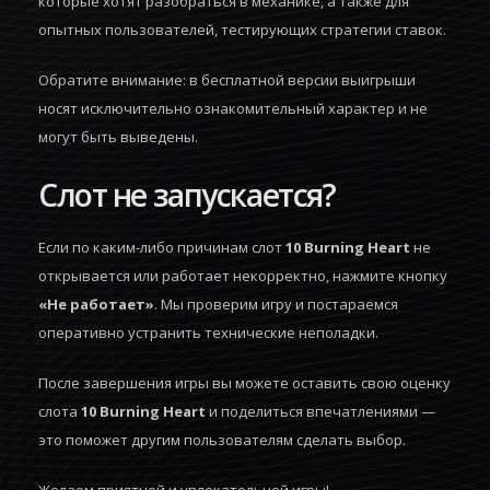
которые хотят разобраться в механике, а также для
опытных пользователей, тестирующих стратегии ставок.
Обратите внимание: в бесплатной версии выигрыши
носят исключительно ознакомительный характер и не
могут быть выведены.
Слот не запускается?
Если по каким-либо причинам слот
10 Burning Heart
не
открывается или работает некорректно, нажмите кнопку
«Не работает»
. Мы проверим игру и постараемся
оперативно устранить технические неполадки.
После завершения игры вы можете оставить свою оценку
слота
10 Burning Heart
и поделиться впечатлениями —
это поможет другим пользователям сделать выбор.