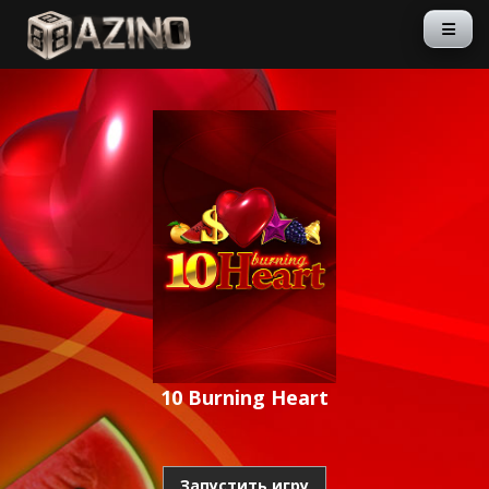
10 Burning Heart
Запустить игру