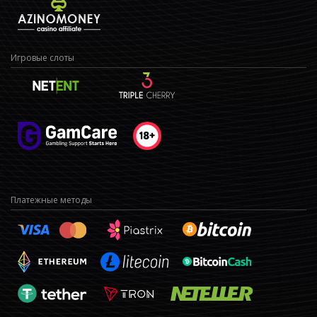
Игровые слоты
Платежные методы