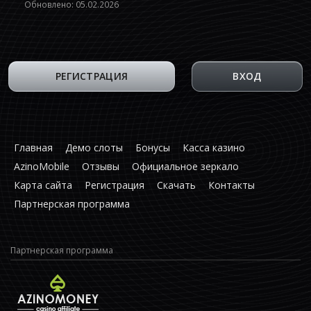
Обновлено:
05.02.2026
РЕГИСТРАЦИЯ
ВХОД
Главная
Демо слоты
Бонусы
Касса казино
AzinoMobile
Отзывы
Официальное зеркало
Карта сайта
Регистрация
Скачать
Контакты
Партнерская программа
Партнерская программа