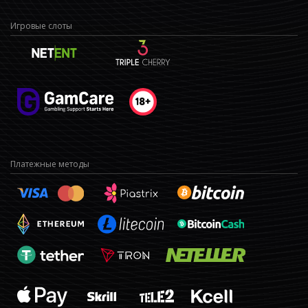
Игровые слоты
Платежные методы