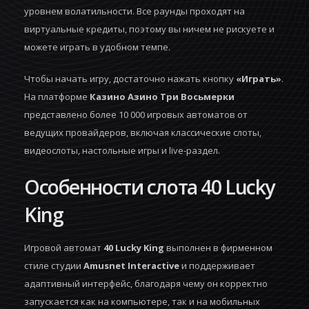
уровнем волатильности. Все раунды проходят на
виртуальные кредиты, поэтому вы ничем не рискуете и
можете играть в удобном темпе.
Чтобы начать игру, достаточно нажать кнопку
«Играть»
.
На платформе
Казино Азино Три Восьмерки
представлено более 10 000 игровых автоматов от
ведущих провайдеров, включая классические слоты,
видеослоты, настольные игры и live-раздел.
Особенности слота 40 Lucky
King
Игровой автомат
40 Lucky King
выполнен в фирменном
стиле студии
Amusnet Interactive
и поддерживает
адаптивный интерфейс, благодаря чему он корректно
запускается как на компьютере, так и на мобильных