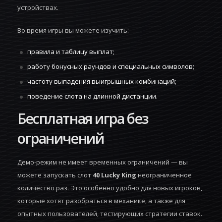
устройствах.
Во время игры вы можете изучить:
правила и таблицу выплат;
работу бонусных раундов и специальных символов;
частоту выпадения выигрышных комбинаций;
поведение слота на длинной дистанции.
Бесплатная игра без
ограничений
Демо-режим не имеет временных ограничений — вы
можете запускать слот
40 Lucky King
неограниченное
количество раз. Это особенно удобно для новых игроков,
которые хотят разобраться в механике, а также для
опытных пользователей, тестирующих стратегии ставок.