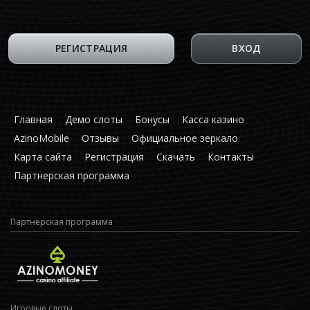
РЕГИСТРАЦИЯ
ВХОД
Главная
Демо слоты
Бонусы
Касса казино
AzinoMobile
Отзывы
Официальное зеркало
Карта сайта
Регистрация
Скачать
Контакты
Партнерская программа
Партнерская программа
Игровые слоты