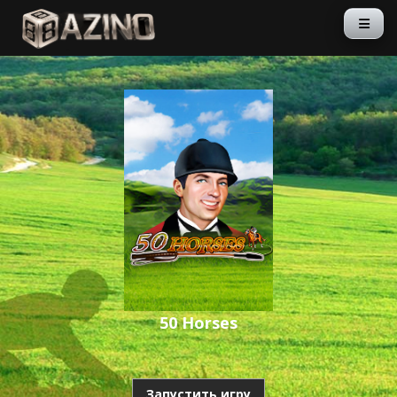
50 Horses
Запустить игру