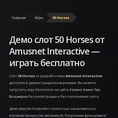
Главная
Игры
50 Horses
Демо слот 50 Horses от
Amusnet Interactive —
играть бесплатно
Слот
50 Horses
от разработчика
Amusnet Interactive
доступен в демонстрационном режиме. Вы можете
запустить игру бесплатно на сайте
Казино Азино Три
Восьмерки
без регистрации и без пополнения счёта.
Демо-версия позволяет полностью ознакомиться с
игровым процессом, механикой, бонусными функциями и