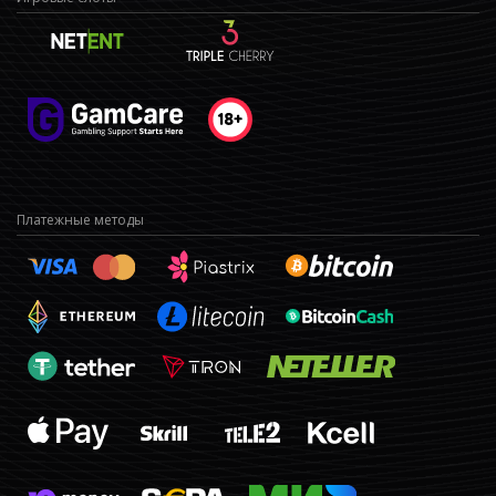
Платежные методы