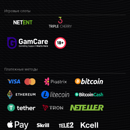
Игровые слоты
Платежные методы