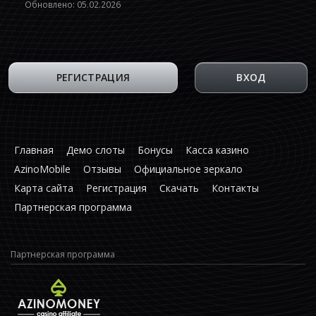
Обновлено:
05.02.2026
РЕГИСТРАЦИЯ
ВХОД
Главная
Демо слоты
Бонусы
Касса казино
AzinoMobile
Отзывы
Официальное зеркало
Карта сайта
Регистрация
Скачать
Контакты
Партнерская программа
Партнерская программа