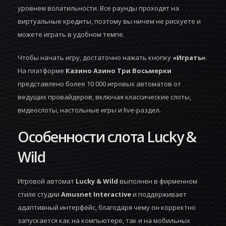
уровнем волатильности. Все раунды проходят на
виртуальные кредиты, поэтому вы ничем не рискуете и
можете играть в удобном темпе.
Чтобы начать игру, достаточно нажать кнопку
«Играть»
.
На платформе
Казино Азино Три Восьмерки
представлено более 10 000 игровых автоматов от
ведущих провайдеров, включая классические слоты,
видеослоты, настольные игры и live-раздел.
Особенности слота Lucky &
Wild
Игровой автомат
Lucky & Wild
выполнен в фирменном
стиле студии
Amusnet Interactive
и поддерживает
адаптивный интерфейс, благодаря чему он корректно
запускается как на компьютере, так и на мобильных