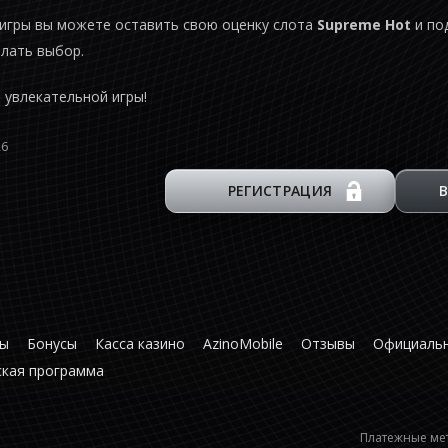
игры вы можете оставить свою оценку слота
Supreme Hot
и по
лать выбор.
 увлекательной игры!
26
РЕГИСТРАЦИЯ
ты
Бонусы
Касса казино
AzinoMobile
Отзывы
Официальн
ская программа
Платежные ме