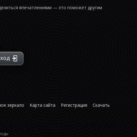
делиться впечатлениями — это поможет другим
ВХОД
ое зеркало
Карта сайта
Регистрация
Скачать
тоды