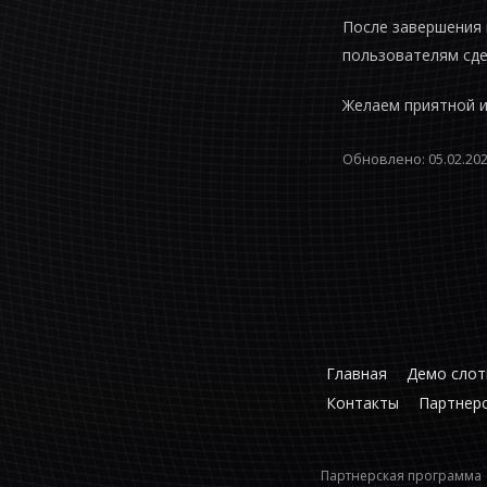
После завершения 
пользователям сде
Желаем приятной и
Обновлено:
05.02.20
Главная
Демо сло
Контакты
Партнер
Партнерская программа