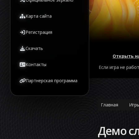
Карта сайта
Регистрация
Скачать
Открыть на
Контакты
Если игра не рабо
Партнерская программа
Главная
Игр
Демо сл