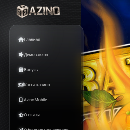
Главная
Демо слоты
Бонусы
Касса казино
AzinoMobile
Отзывы
Официальное зеркало