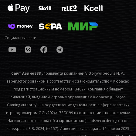
Социальные сети
Сайт Азино888
управляется компанией Victorywillbeours N. V.,
зарегистрированной в соответствии с законодательством Кюрасао
под регистрационным номером 134627. Компания обладает
лицензией, выданной Игровым управлением Кюрасао (Curaçao
Gaming Authority), на осуществление деятельности в сфере азартных
игр под номером OGL/2024/173/0199 в соответствии с положениями
Национального закона об азартных играх (Landsverordening op de
kansspelen, P.B. 2024, № 157). Лицензия была выдана 14 апреля 2025