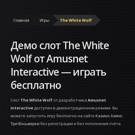
Главная
Игры
The White Wolf
Демо слот The White
Wolf от Amusnet
Interactive — играть
бесплатно
Слот
The White Wolf
от разработчика
Amusnet
Interactive
доступен в демонстрационном режиме. Вы
можете запустить игру бесплатно на сайте
Казино Азино
Три Восьмерки
без регистрации и без пополнения счёта.