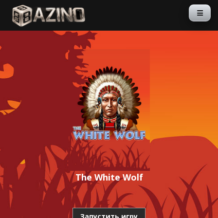
The White Wolf
Запустить игру