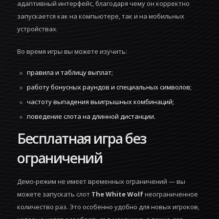
адаптивный интерфейс, благодаря чему он корректно
запускается как на компьютере, так и на мобильных
устройствах.
Во время игры вы можете изучить:
правила и таблицу выплат;
работу бонусных раундов и специальных символов;
частоту выпадения выигрышных комбинаций;
поведение слота на длинной дистанции.
Бесплатная игра без
ограничений
Демо-режим не имеет временных ограничений — вы
можете запускать слот
The White Wolf
неограниченное
количество раз. Это особенно удобно для новых игроков,