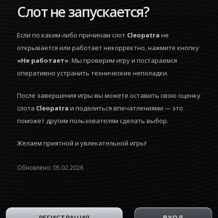
Слот не запускается?
Если по каким-либо причинам слот
Cleopatra
не
открывается или работает некорректно, нажмите кнопку
«Не работает»
. Мы проверим игру и постараемся
оперативно устранить технические неполадки.
После завершения игры вы можете оставить свою оценку
слота
Cleopatra
и поделиться впечатлениями — это
поможет другим пользователям сделать выбор.
Желаем приятной и увлекательной игры!
Обновлено:
05.02.2026
РЕГИСТРАЦИЯ
ВХОД