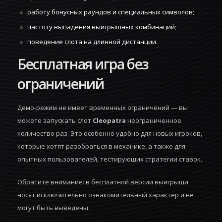
работу бонусных раундов и специальных символов;
частоту выпадения выигрышных комбинаций;
поведение слота на длинной дистанции.
Бесплатная игра без
ограничений
Демо-режим не имеет временных ограничений — вы
можете запускать слот
Cleopatra
неограниченное
количество раз. Это особенно удобно для новых игроков,
которые хотят разобраться в механике, а также для
опытных пользователей, тестирующих стратегии ставок.
Обратите внимание: в бесплатной версии выигрыши
носят исключительно ознакомительный характер и не
могут быть выведены.